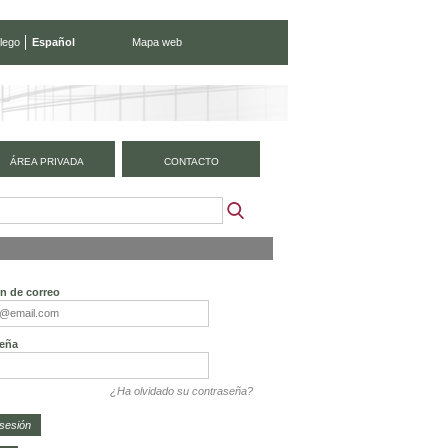
lego
Español
Mapa web
ÁREA PRIVADA
CONTACTO
ón de correo
eña
¿Ha olvidado su contraseña?