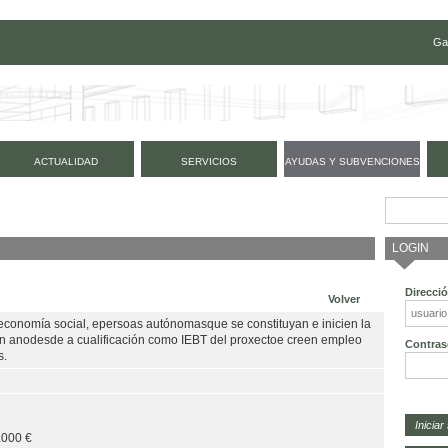
Ga
ACTUALIDAD
SERVICIOS
AYUDAS Y SUBVENCIONES
LOGIN
Direcci
Volver
 economía social, epersoas autónomasque se constituyan e inicien la
 un anodesde a cualificación como IEBT del proxectoe creen empleo
Contras
s.
.000 €