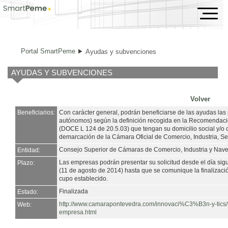
Ayudas y subvenciones
Portal SmartPeme
Ayudas y subvenciones
AYUDAS Y SUBVENCIONES
Volver
Beneficiarios:
Con carácter general, podrán beneficiarse de las ayudas la
autónomos) según la definición recogida en la Recomendaci
(DOCE L 124 de 20.5.03) que tengan su domicilio social y/o c
demarcación de la Cámara Oficial de Comercio, Industria, S
Consejo Superior de Cámaras de Comercio, Industria y Nav
Entidad:
Las empresas podrán presentar su solicitud desde el día sigu
Plazo:
(11 de agosto de 2014) hasta que se comunique la finalizaci
cupo establecido.
Finalizada
Estado:
http://www.camarapontevedra.com/innovaci%C3%B3n-y-ti
Web:
empresa.html