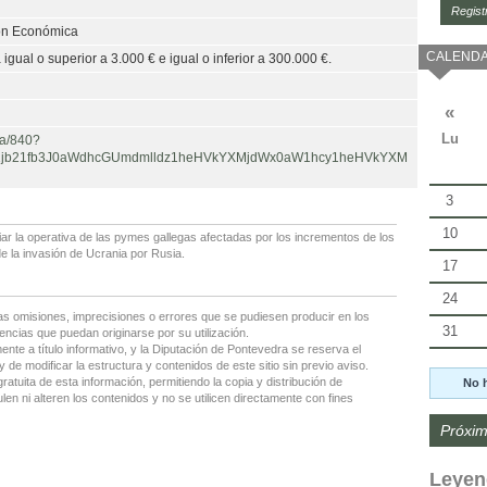
Regist
ión Económica
CALENDA
igual o superior a 3.000 € e igual o inferior a 300.000 €.
«
Lu
da/840?
j1jb21fb3J0aWdhcGUmdmlldz1heHVkYXMjdWx0aW1hcy1heHVkYXM
3
10
ar la operativa de las pymes gallegas afectadas por los incrementos de los
e la invasión de Ucrania por Rusia.
17
24
as omisiones, imprecisiones o errores que se pudiesen producir en los
31
encias que puedan originarse por su utilización.
nte a título informativo, y la Diputación de Pontevedra se reserva el
 de modificar la estructura y contenidos de este sitio sin previo aviso.
gratuita de esta información, permitiendo la copia y distribución de
No 
en ni alteren los contenidos y no se utilicen directamente con fines
Próxim
Leyen