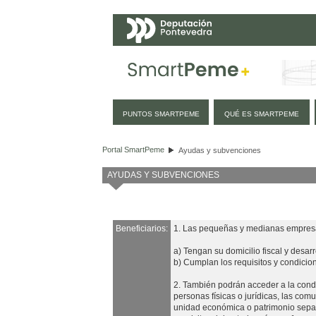
Navegación
PUNTOS SMARTPEME
QUÉ ES SMARTPEME
Ayudas y subvenciones
Portal SmartPeme
Ayudas y subvenciones
AYUDAS Y SUBVENCIONES
Beneficiarios:
1. Las pequeñas y medianas empresas
a) Tengan su domicilio fiscal y desar
b) Cumplan los requisitos y condicio
2. También podrán acceder a la condi
personas físicas o jurídicas, las com
unidad económica o patrimonio separ