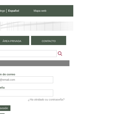
lego
Español
Mapa web
ÁREA PRIVADA
CONTACTO
ón de correo
eña
¿Ha olvidado su contraseña?