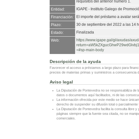
requisitos del anterior número 1.
IGAPE - Instituto Galego de Promoc
Entidad:
El importe del préstamo a avalar será 
Financiación:
30 de septiembre del 2022 a las 14 h
Plazo:
Finalizada
Estado:
https://www.igape.gal/gl/axudas/axu
Web:
return=aW5kZXgucGhwP29wdGlvb
=#sp-main-body
Descripción de la ayuda
Favorecer el acceso a préstamos a largo plazo para financi
precios de materias primas y suministros a consecuencia d
Aviso legal
La Diputación de Pontevedra no se responsabiliza de l
datos o documentos aquí facilitados, ni de las consecu
La información ofrecida por este medio se hace únicame
derecho de suspender su difusión total o parcialmente y
La Diputación de Pontevedra facilita la consulta libre y 
páginas siempre que la fuente sea citada, no se manipul
comerciales.