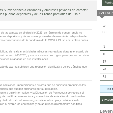
Regist
das-Subvenciones-a-entidades-y-empresas-privadas-de-caracter-
CALENDA
los-puertos-deportivos-y-de-las-zonas-portuarias-de-uso-n-
«
Lu
 de las ayudas en el ejercicio 2021, en régimen de concurrencia no
ertos deportivos y de las zonas portuarias de uso náutico-deportivo de
mo consecuencia de la pandemia de la COVID-19, se encuentren en las
3
bilidad de realizar actividades náuticas recreativas durante el estado de
10
eal decreto 463/2020, y sus sucesivas prórrogas, pero que se han visto
caciones atracadas en sus instalaciones.
17
tado de alarma sufrieron una reducción significativa de los tránsitos que
24
31
as omisiones, imprecisiones o errores que se pudiesen producir en los
No 
encias que puedan originarse por su utilización.
nte a título informativo, y la Diputación de Pontevedra se reserva el
 de modificar la estructura y contenidos de este sitio sin previo aviso.
Próxim
gratuita de esta información, permitiendo la copia y distribución de
en ni alteren los contenidos y no se utilicen directamente con fines
Leyen