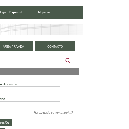
lego
Español
Mapa web
ÁREA PRIVADA
CONTACTO
ón de correo
eña
¿Ha olvidado su contraseña?