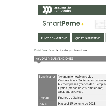
Navegación
PUNTOS SMARTPEME
QUÉ ES SMARTPEME
Ayudas y subvenciones
Portal SmartPeme
Ayudas y subvenciones
AYUDAS Y SUBVENCIONES
Beneficiarios:
"Ayuntamientos/Municipios
Cooperativas y Sociedades Laborale
Microempresas (menos de 10 emple
Pymes (menos de 250 empleados)
Sociedades Civiles"
Puertos de Galicia
Entidad:
Hasta el 15 de junio de 2021.
Plazo: