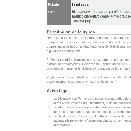
Finalizada
Estado:
https://www.infoayudas.com/Infoayu
Web:
nautico-deportivo-para-la-mejora-de-
105284.php
Descripción de la ayuda
"Establecer las bases reguladoras y convocar la concesión
competitiva, a las empresas y entidades gestoras de los pu
competencia de la Comunidad Autónoma de Galicia que, co
siguientes condiciones:
1. Que han sufrido disminución en los ingresos por la imposi
alarma, decretado por el Gobierno de España mediante el R
obligadas a mantener la vigilancia y custodia de las embar
2. Que en la época estival posterior al levantamiento del es
tradicionalmente atracaban en las instalaciones."
Aviso legal
La Diputación de Pontevedra no se responsabiliza de l
datos o documentos aquí facilitados, ni de las consecu
La información ofrecida por este medio se hace únicame
derecho de suspender su difusión total o parcialmente y
La Diputación de Pontevedra facilita la consulta libre y 
páginas siempre que la fuente sea citada, no se manipul
comerciales.