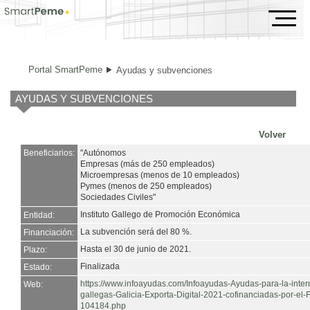
Ayudas y subvenciones
Portal SmartPeme
Ayudas y subvenciones
AYUDAS Y SUBVENCIONES
Volver
Beneficiarios:
"Autónomos
Empresas (más de 250 empleados)
Microempresas (menos de 10 empleados)
Pymes (menos de 250 empleados)
Sociedades Civiles"
Instituto Gallego de Promoción Económica
Entidad:
La subvención será del 80 %.
Financiación:
Hasta el 30 de junio de 2021.
Plazo:
Finalizada
Estado:
https://www.infoayudas.com/Infoayudas-Ayudas-para-la-inter
Web:
gallegas-Galicia-Exporta-Digital-2021-cofinanciadas-por-e
104184.php