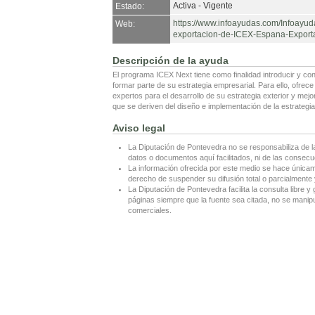
Activa - Vigente
Estado:
https://www.infoayudas.com/Infoayud
Web:
exportacion-de-ICEX-Espana-Export
Descripción de la ayuda
El programa ICEX Next tiene como finalidad introducir y co
formar parte de su estrategia empresarial. Para ello, ofre
expertos para el desarrollo de su estrategia exterior y me
que se deriven del diseño e implementación de la estrategia 
Aviso legal
La Diputación de Pontevedra no se responsabiliza de l
datos o documentos aquí facilitados, ni de las consecu
La información ofrecida por este medio se hace únicame
derecho de suspender su difusión total o parcialmente y
La Diputación de Pontevedra facilita la consulta libre y 
páginas siempre que la fuente sea citada, no se manipul
comerciales.