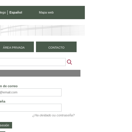
lego
Español
Mapa web
ÁREA PRIVADA
CONTACTO
ón de correo
eña
¿Ha olvidado su contraseña?