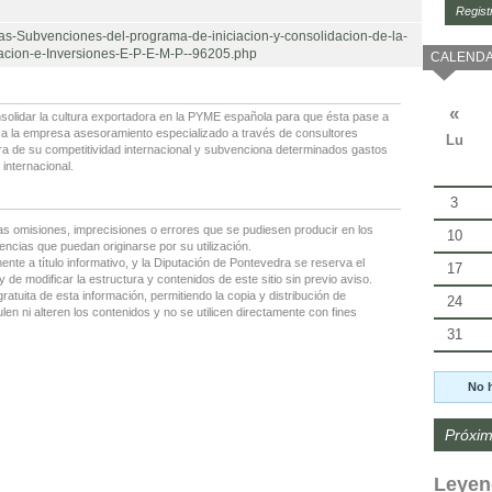
Regist
as-Subvenciones-del-programa-de-iniciacion-y-consolidacion-de-la-
acion-e-Inversiones-E-P-E-M-P--96205.php
CALENDA
«
nsolidar la cultura exportadora en la PYME española para que ésta pase a
ce a la empresa asesoramiento especializado a través de consultores
Lu
jora de su competitividad internacional y subvenciona determinados gastos
internacional.
3
as omisiones, imprecisiones o errores que se pudiesen producir en los
10
encias que puedan originarse por su utilización.
nte a título informativo, y la Diputación de Pontevedra se reserva el
17
 de modificar la estructura y contenidos de este sitio sin previo aviso.
gratuita de esta información, permitiendo la copia y distribución de
24
en ni alteren los contenidos y no se utilicen directamente con fines
31
No 
Próxim
Leyen