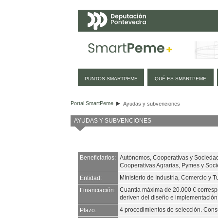
Navegación
PUNTOS SMARTPEME
QUÉ ES SMARTPEME
Ayudas y subvenciones
Portal SmartPeme
Ayudas y subvenciones
AYUDAS Y SUBVENCIONES
Beneficiarios:
Autónomos, Cooperativas y Sociedad
Cooperativas Agrarias, Pymes y Soci
Ministerio de Industria, Comercio y 
Entidad:
Cuantía máxima de 20.000 € corresp
Financiación:
deriven del diseño e implementación d
4 procedimientos de selección. Cons
Plazo: