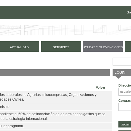
Ga
ACTUALIDAD
SERVICIOS
AYUDAS Y SUBVENCIONES
LOGIN
Direcci
Volver
es Laborales no Agrarias, microempresas, Organizaciones y
edades Civiles.
Contras
Turismo
ondiente al 60% de cofinanciación de determinados gastos que se
e la estrategia internacional.
ultar programa.