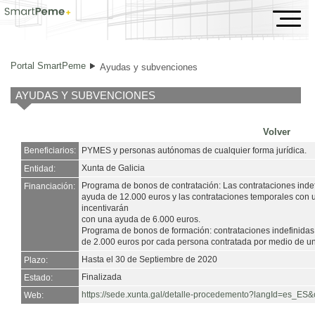
Ayudas y subvenciones
Portal SmartPeme
Ayudas y subvenciones
AYUDAS Y SUBVENCIONES
Volver
Beneficiarios:
PYMES y personas autónomas de cualquier forma jurídica.
Xunta de Galicia
Entidad:
Programa de bonos de contratación: Las contrataciones indef
Financiación:
ayuda de 12.000 euros y las contrataciones temporales con 
incentivarán
con una ayuda de 6.000 euros.
Programa de bonos de formación: contrataciones indefinidas 
de 2.000 euros por cada persona contratada por medio de un 
Hasta el 30 de Septiembre de 2020
Plazo:
Finalizada
Estado:
https://sede.xunta.gal/detalle-procedemento?langId=es_E
Web: