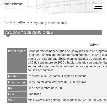
Ayudas y subvenciones
Portal SmartPeme
Ayudas y subvenciones
AYUDAS Y SUBVENCIONES
Volver
Beneficiarios:
Serán personas beneficiarias de las ayudas de este programa
Régimen Especial de Trabajadores Autónomos (RETA) o cualq
propia de la Seguridad Social o en mutualidad de colegio pr
a 30 de septiembre de 2020 y habían cesado con anteriorida
seguridad social o en la mutualidad correspondiente y en el
causas económicas.
Consellería de Economía, Empleo e Industria
Entidad:
La ayuda máxima total será de 12 .000 euros.
Financiación:
30 de septiembre de 2020.
Plazo:
Finalizada
Estado:
https://www.xunta.gal/dog/Publicados/2020/20200203/Anun
Web: