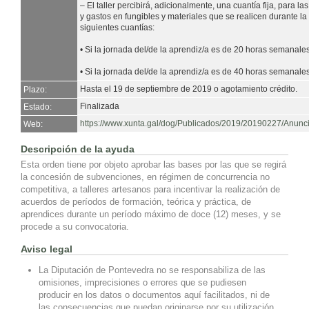
– El taller percibirá, adicionalmente, una cuantía fija, para la
y gastos en fungibles y materiales que se realicen durante la 
siguientes cuantías:
• Si la jornada del/de la aprendiz/a es de 20 horas semanale
• Si la jornada del/de la aprendiz/a es de 40 horas semanale
Hasta el 19 de septiembre de 2019 o agotamiento crédito.
Plazo:
Finalizada
Estado:
https://www.xunta.gal/dog/Publicados/2019/20190227/Anun
Web:
Descripción de la ayuda
Esta orden tiene por objeto aprobar las bases por las que se regirá
la concesión de subvenciones, en régimen de concurrencia no
competitiva, a talleres artesanos para incentivar la realización de
acuerdos de períodos de formación, teórica y práctica, de
aprendices durante un período máximo de doce (12) meses, y se
procede a su convocatoria.
Aviso legal
La Diputación de Pontevedra no se responsabiliza de las
omisiones, imprecisiones o errores que se pudiesen
producir en los datos o documentos aquí facilitados, ni de
las consecuencias que puedan originarse por su utilización.