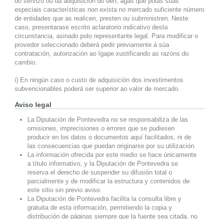
do servizo ou da adquisición do ben, agás que polas súas
especiais características non exista no mercado suficiente número
de entidades que as realicen, presten ou subministren. Neste
caso, presentarase escrito aclaratorio indicativo desta
circunstancia, asinado polo representante legal. Para modificar o
provedor seleccionado deberá pedir previamente á súa
contratación, autorización ao Igape xustificando as razóns do
cambio.
i) En ningún caso o custo de adquisición dos investimentos
subvencionables poderá ser superior ao valor de mercado.
Aviso legal
La Diputación de Pontevedra no se responsabiliza de las
omisiones, imprecisiones o errores que se pudiesen
producir en los datos o documentos aquí facilitados, ni de
las consecuencias que puedan originarse por su utilización.
La información ofrecida por este medio se hace únicamente
a título informativo, y la Diputación de Pontevedra se
reserva el derecho de suspender su difusión total o
parcialmente y de modificar la estructura y contenidos de
este sitio sin previo aviso.
La Diputación de Pontevedra facilita la consulta libre y
gratuita de esta información, permitiendo la copia y
distribución de páginas siempre que la fuente sea citada, no