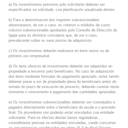
a) Os investimentos previstos polo solicitante deberán ser
especificados na solicitude, coa planificación anualizada destes.
b) Para a determinación dos importes subvencionables
observaranse, de ser o caso, os criterios e módulos de custo
máximo subvencionable aprobados polo Consello de Dirección do
Igape para os distintos conceptos que, de ser o caso,
prevalecerán sobre os seus prezos de adquisición.
c) Os investimentos deberán realizarse en bens novos ou de
primeiro uso empresarial.
d) Os bens obxecto de investimento deberán ser adquiridos en
propiedade a terceiros polo beneficiario. No caso de adquisición
dos bens mediante fórmulas de pagamento aprazado, estes tamén
deberán pasar a ser de propiedade plena do beneficiario antes do
remate do prazo de execución do proxecto, debendo constar neste
momento o vencemento e pagamento das cantidades aprazadas.
e) Os investimentos subvencionables deberán ser contratados e
pagados directamente entre o beneficiario da axuda e o provedor
final. Os provedores non poderán estar vinculados coa entidade
solicitante. Para os efectos destas bases reguladoras,
considéranse persoas ou entidades vinculadas, cando concorran
as circunstancias establecidas no artigo 16.3 do Real Decreto