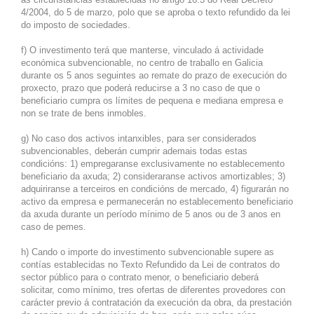
4/2004, do 5 de marzo, polo que se aproba o texto refundido da lei
do imposto de sociedades.
f) O investimento terá que manterse, vinculado á actividade
económica subvencionable, no centro de traballo en Galicia
durante os 5 anos seguintes ao remate do prazo de execución do
proxecto, prazo que poderá reducirse a 3 no caso de que o
beneficiario cumpra os límites de pequena e mediana empresa e
non se trate de bens inmobles.
g) No caso dos activos intanxibles, para ser considerados
subvencionables, deberán cumprir ademais todas estas
condicións: 1) empregaranse exclusivamente no establecemento
beneficiario da axuda; 2) consideraranse activos amortizables; 3)
adquiriranse a terceiros en condicións de mercado, 4) figurarán no
activo da empresa e permanecerán no establecemento beneficiario
da axuda durante un período mínimo de 5 anos ou de 3 anos en
caso de pemes.
h) Cando o importe do investimento subvencionable supere as
contías establecidas no Texto Refundido da Lei de contratos do
sector público para o contrato menor, o beneficiario deberá
solicitar, como mínimo, tres ofertas de diferentes provedores con
carácter previo á contratación da execución da obra, da prestación