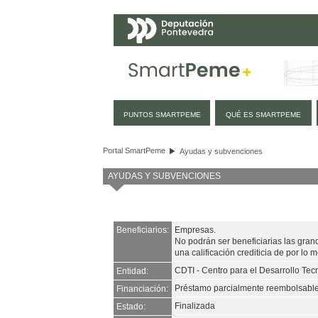
Navegación
PUNTOS SMARTPEME
QUÉ ES SMARTPEME
Ayudas y subvenciones
Portal SmartPeme
Ayudas y subvenciones
AYUDAS Y SUBVENCIONES
Beneficiarios:
Empresas.
No podrán ser beneficiarias las gra
una calificación crediticia de por lo 
CDTI - Centro para el Desarrollo Tecn
Entidad:
Préstamo parcialmente reembolsabl
Financiación:
Finalizada
Estado: