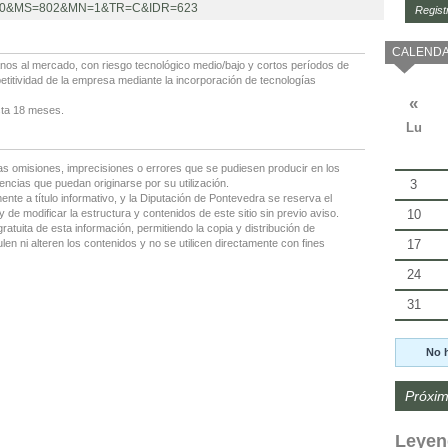
MP=100&MS=802&MN=1&TR=C&IDR=623
Regist
CALENDA
nos al mercado, con riesgo tecnológico medio/bajo y cortos períodos de
etitividad de la empresa mediante la incorporación de tecnologías
«
sta 18 meses.
Lu
as omisiones, imprecisiones o errores que se pudiesen producir en los
3
encias que puedan originarse por su utilización.
nte a título informativo, y la Diputación de Pontevedra se reserva el
10
 de modificar la estructura y contenidos de este sitio sin previo aviso.
gratuita de esta información, permitiendo la copia y distribución de
17
en ni alteren los contenidos y no se utilicen directamente con fines
24
31
No 
Próxim
Leyen