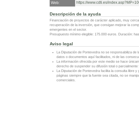
https://www.cdti.es/index.asp?
Web:
Descripción de la ayuda
Financiación de proyectos de carácter aplicado, muy cerca
recuperación de la inversión, que consigan mejorar la comp
emergentes en el sector.
Presupuesto mínimo elegible: 175.000 euros. Duración: ha
Aviso legal
La Diputación de Pontevedra no se responsabiliza de l
datos o documentos aquí facilitados, ni de las consecu
La información ofrecida por este medio se hace únicame
derecho de suspender su difusión total o parcialmente y
La Diputación de Pontevedra facilita la consulta libre y 
páginas siempre que la fuente sea citada, no se manipul
comerciales.