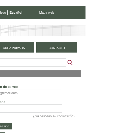
lego
Español
Mapa web
ÁREA PRIVADA
CONTACTO
ón de correo
eña
¿Ha olvidado su contraseña?