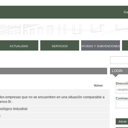
Ga
ACTUALIDAD
SERVICIOS
AYUDAS Y SUBVENCIONES
LOGIN
Direcci
Volver
ndes empresas que no se encuentren en una situación comparable a
Contras
menos B-.
ológico Industrial
e