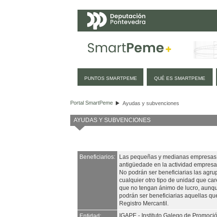
Navegación
PUNTOS SMARTPEME
QUÉ ES SMARTPEME
Ayudas y subvenciones
Portal SmartPeme
Ayudas y subvenciones
AYUDAS Y SUBVENCIONES
Beneficiarios:
Las pequeñas y medianas empresas q
antigüedade en la actividad empresar
No podrán ser beneficiarias las agr
cualquier otro tipo de unidad que car
que no tengan ánimo de lucro, aunque
podrán ser beneficiarias aquellas que
Registro Mercantil.
IGAPE - Instituto Galego de Promoc
Entidad: