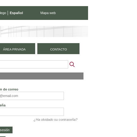
lego
Español
Mapa web
ÁREA PRIVADA
CONTACTO
ón de correo
eña
¿Ha olvidado su contraseña?