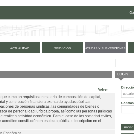
Ga
ACTUALIDAD
SERVICIOS
AYUDAS Y SUBVENCIONES
LOGIN
Direcci
Volver
ue cumplan requisitos en materia de composición de capital,
ial y contribución financiera exenta de ayudas públicas.
Contras
upaciones de personas jurídicas, las comunidades de bienes o
ezca de personalidad jurídica propia, así como las personas jurídicas
 realicen actividad económica. Para el caso de las sociedad civiles,
 acrediten constitución en escritura pública e inscripción en el
ión Económica