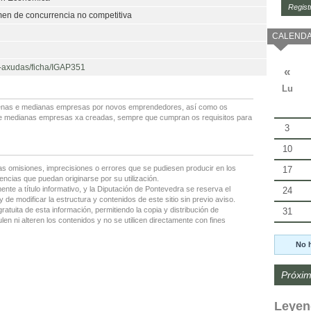
Regist
en de concurrencia no competitiva
CALENDA
e-axudas/ficha/IGAP351
«
Lu
uenas e medianas empresas por novos emprendedores, así como os
 e medianas empresas xa creadas, sempre que cumpran os requisitos para
3
10
as omisiones, imprecisiones o errores que se pudiesen producir en los
17
encias que puedan originarse por su utilización.
nte a título informativo, y la Diputación de Pontevedra se reserva el
24
 de modificar la estructura y contenidos de este sitio sin previo aviso.
gratuita de esta información, permitiendo la copia y distribución de
31
en ni alteren los contenidos y no se utilicen directamente con fines
No 
Próxim
Leyen