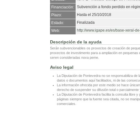
Subvención a fondo perdido en régim
Financiación:
Hasta el 25/10/2018
Plazo:
Finalizada
Estado:
http://www.igape.es/es/base-xeral-d
Web:
Descripción de la ayuda
Serán subvencionables os proxectos de creación de peq
proxectos de investimento para a ampliación en pequenas
seren consideradas nova peme.
Aviso legal
La Diputación de Pontevedra no se responsabiliza de l
datos o documentos aquí facilitados, ni de las consecu
La información ofrecida por este medio se hace únicame
derecho de suspender su difusión total o parcialmente y
La Diputación de Pontevedra facilita la consulta libre y 
páginas siempre que la fuente sea citada, no se manipul
comerciales.