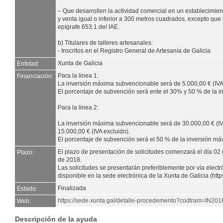
– Que desarrollen la actividad comercial en un establecimien
y venta igual o inferior a 300 metros cuadrados, excepto que
epígrafe 653.1 del IAE.
b) Titulares de talleres artesanales:
- Inscritos en el Registro General de Artesanía de Galicia
Xunta de Galicia
Entidad:
Para la linea 1:
Financiación:
La inversión máxima subvencionable será de 5.000,00 € (IVA 
El porcentaje de subvención será ente el 30% y 50 % de la 
Para la linea 2:
La inversión máxima subvencionable será de 30.000,00 € (IVA
15.000,00 € (IVA excluido).
El porcentaje de subvención será el 50 % de la inversión m
El plazo de presentación de solicitudes comenzará el día 02
Plazo:
de 2018.
Las solicitudes se presentarán preferiblemente por vía electr
disponible en la sede electrónica de la Xunta de Galicia (https
Finalizada
Estado:
https://sede.xunta.gal/detalle-procedemento?codtram=I
Web:
Descripción de la ayuda