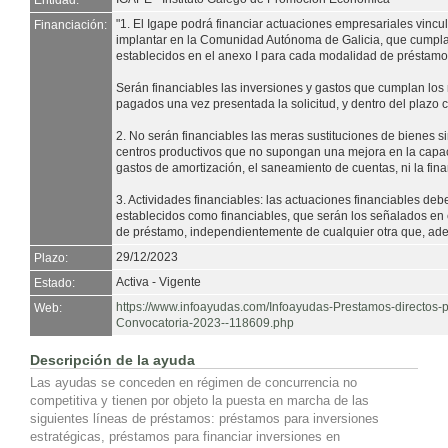
Entidad:
"1. El Igape podrá financiar actuaciones empresariales vincu
Financiación:
implantar en la Comunidad Autónoma de Galicia, que cumplan
establecidos en el anexo I para cada modalidad de préstamo
Serán financiables las inversiones y gastos que cumplan los 
pagados una vez presentada la solicitud, y dentro del plazo 
2. No serán financiables las meras sustituciones de bienes si
centros productivos que no supongan una mejora en la capaci
gastos de amortización, el saneamiento de cuentas, ni la fina
3. Actividades financiables: las actuaciones financiables deb
establecidos como financiables, que serán los señalados en
de préstamo, independientemente de cualquier otra que, ade
29/12/2023
Plazo:
Activa - Vigente
Estado:
https://www.infoayudas.com/Infoayudas-Prestamos-directos-pa
Web:
Convocatoria-2023--118609.php
Descripción de la ayuda
Las ayudas se conceden en régimen de concurrencia no
competitiva y tienen por objeto la puesta en marcha de las
siguientes líneas de préstamos: préstamos para inversiones
estratégicas, préstamos para financiar inversiones en