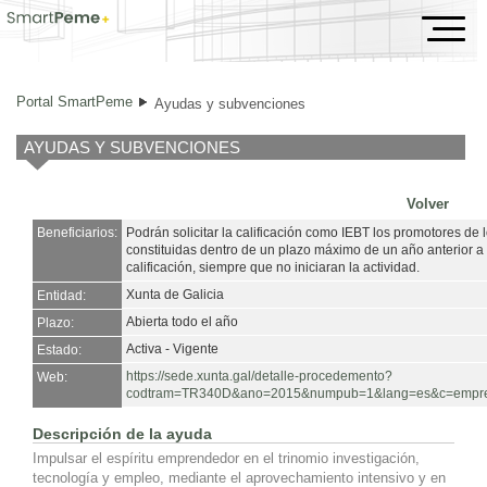
Ayudas y subvenciones
Portal SmartPeme
Ayudas y subvenciones
AYUDAS Y SUBVENCIONES
Volver
Beneficiarios:
Podrán solicitar la calificación como IEBT los promotores de
constituidas dentro de un plazo máximo de un año anterior a l
calificación, siempre que no iniciaran la actividad.
Xunta de Galicia
Entidad:
Abierta todo el año
Plazo:
Activa - Vigente
Estado:
https://sede.xunta.gal/detalle-procedemento?
Web:
codtram=TR340D&ano=2015&numpub=1&lang=es&c=empresa
Descripción de la ayuda
Impulsar el espíritu emprendedor en el trinomio investigación,
tecnología y empleo, mediante el aprovechamiento intensivo y en