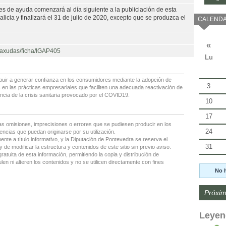
des de ayuda comenzará al día siguiente a la publiciación de esta
alicia y finalizará el 31 de julio de 2020, excepto que se produzca el
CALENDA
«
e-axudas/ficha/IGAP405
Lu
ibuir a generar confianza en los consumidores mediante la adopción de
3
en las prácticas empresariales que faciliten una adecuada reactivación de
cia de la crisis sanitaria provocado por el COVID19.
10
17
as omisiones, imprecisiones o errores que se pudiesen producir en los
24
encias que puedan originarse por su utilización.
nte a título informativo, y la Diputación de Pontevedra se reserva el
31
 de modificar la estructura y contenidos de este sitio sin previo aviso.
gratuita de esta información, permitiendo la copia y distribución de
en ni alteren los contenidos y no se utilicen directamente con fines
No 
Próxim
Leyen