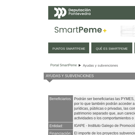
Navegación
PUNTOS SMARTPEME
QUÉ ES SMARTPEME
Ayudas y subvenciones
Portal SmartPeme
Ayudas y subvenciones
AYUDAS Y SUBVENCIONES
Beneficiarios:
Podrán ser beneficiarias las PYMES, 
por lo que también podrán acceder a 
jurídicas, públicas o privadas, las 
patrimonio separado que, aun carecie
actividades o los comportamientos o 
IGAPE - Instituto Galego de Promoc
Entidad:
El importe de los proyectos subvenc
Financiación: