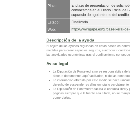
El plazo de presentación de solicitu
Plazo:
convocatoria en el Diario Oficial de G
supuesto de agotamiento del crédito.
Finalizada
Estado:
http://www.igape.es/gl/base-xeral-d
Web:
Descripción de la ayuda
El objeto de las ayudas reguladas en estas bases es contr
medidas para crear espacios seguros, e introducir cambios 
las actividades económicas tras el confinamiento consecuen
Aviso legal
La Diputación de Pontevedra no se responsabiliza de l
datos o documentos aquí facilitados, ni de las consecu
La información ofrecida por este medio se hace únicame
derecho de suspender su difusión total o parcialmente y
La Diputación de Pontevedra facilita la consulta libre y 
páginas siempre que la fuente sea citada, no se manipul
comerciales.