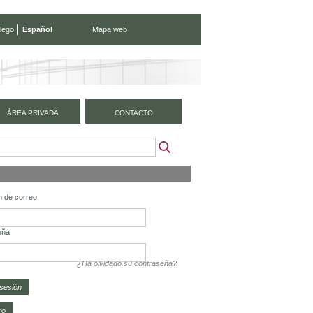
lego
Español
Mapa web
ÁREA PRIVADA
CONTACTO
n de correo
eña
¿Ha olvidado su contraseña?
ro