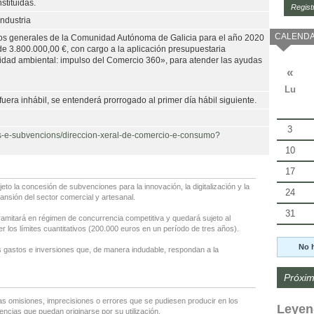
stituidas.
Regist
ndustria
CALENDA
tos generales de la Comunidad Autónoma de Galicia para el año 2020
de 3.800.000,00 €, con cargo a la aplicación presupuestaria
bilidad ambiental: impulso del Comercio 360», para atender las ayudas
«
Lu
fuera inhábil, se entenderá prorrogado al primer día hábil siguiente.
3
das-e-subvencions/direccion-xeral-de-comercio-e-consumo?
10
17
o la concesión de subvenciones para la innovación, la digitalización y la
24
nsión del sector comercial y artesanal.
31
amitará en régimen de concurrencia competitiva y quedará sujeto al
 los límites cuantitativos (200.000 euros en un período de tres años).
No 
 gastos e inversiones que, de manera indudable, respondan a la
Próxim
as omisiones, imprecisiones o errores que se pudiesen producir en los
Leyen
encias que puedan originarse por su utilización.