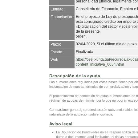
personalidad jurídica, legalmente con
Consellería de Economía, Empleo e I
Entidad:
En el proyecto de Ley de presupues
Financiación:
está consignado crédito por importe 
«Digitalización del sector y sosteni
de la presente
orden.
02/04/2020. Si el último día de plazo 
Plazo:
Finalizada
Estado:
https://ceei.xunta.gal/recursos/axu
Web:
content=iniciativa_0054.html
Descripción de la ayuda
Las subvenciones reguladas por estas bases tienen por objet
implantación de nuevas fórmulas de comercialización y expa
El procedimiento de concesión de estas subvenciones se tr
régimen de ayudas de minimis, por lo que no podrán exceder
Con carácter general, se considerarán subvencionables los
naturaleza de la actuación subvencionada.
Aviso legal
La Diputación de Pontevedra no se responsabiliza de l
datos o documentos aquí facilitados, ni de las consecu