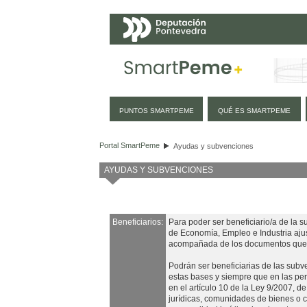
Navegación
PUNTOS SMARTPEME
QUÉ ES SMARTPEME
Ayudas y subvenciones
Portal SmartPeme
Ayudas y subvenciones
AYUDAS Y SUBVENCIONES
Beneficiarios:
Para poder ser beneficiario/a de la s
de Economía, Empleo e Industria aju
acompañada de los documentos que se
Podrán ser beneficiarias de las subve
estas bases y siempre que en las per
en el artículo 10 de la Ley 9/2007, d
jurídicas, comunidades de bienes o c