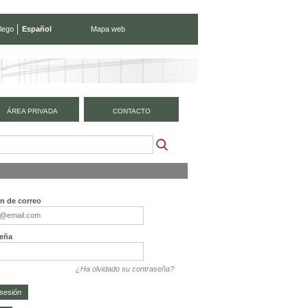
lego
Español
Mapa web
ÁREA PRIVADA
CONTACTO
ón de correo
eña
¿Ha olvidado su contraseña?