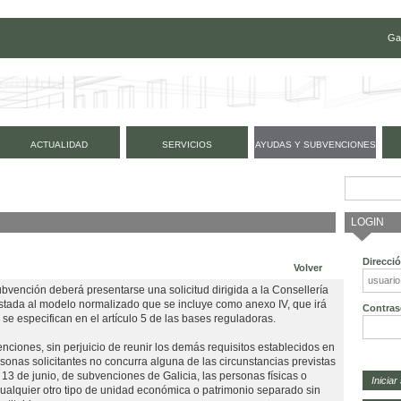
Ga
ACTUALIDAD
SERVICIOS
AYUDAS Y SUBVENCIONES
LOGIN
Direcci
Volver
ubvención deberá presentarse una solicitud dirigida a la Consellería
stada al modelo normalizado que se incluye como anexo IV, que irá
Contras
 especifican en el artículo 5 de las bases reguladoras.
nciones, sin perjuicio de reunir los demás requisitos establecidos en
sonas solicitantes no concurra alguna de las circunstancias previstas
e 13 de junio, de subvenciones de Galicia, las personas físicas o
ualquier otro tipo de unidad económica o patrimonio separado sin