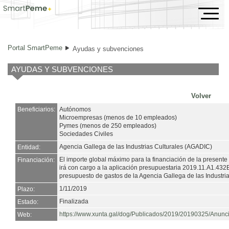
Ayudas y subvenciones
Portal SmartPeme
Ayudas y subvenciones
AYUDAS Y SUBVENCIONES
Volver
Beneficiarios:
Autónomos
Microempresas (menos de 10 empleados)
Pymes (menos de 250 empleados)
Sociedades Civiles
Agencia Gallega de las Industrias Culturales (AGADIC)
Entidad:
El importe global máximo para la financiación de la present
Financiación:
irá con cargo a la aplicación presupuestaria 2019.11.A1.432
presupuesto de gastos de la Agencia Gallega de las Industria
1/11/2019
Plazo:
Finalizada
Estado:
https://www.xunta.gal/dog/Publicados/2019/20190325/Anun
Web: