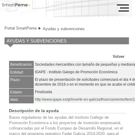
Ayudas y subvenciones
Portal SmartPeme
Ayudas y subvenciones
AYUDAS Y SUBVENCIONES
Volver
Beneficiarios:
Sociedades mercantiles con tamaño de pequeñas y median
IGAPE - Instituto Galego de Promoción Económica
Entidad:
El plazo de presentación de solicitudes comenzará el dia 4 d
Plazo:
diciembre de 2016 o en el momento en que se acabe el crédi
Finalizada
Estado:
http://www.igape.es/gl/invertir-en-galicia/financiamento/ite
Web:
Descripción de la ayuda
Bases reguladoras de las ayudas del Instituto Gallego de
Promoción Económica a los proyectos de inversión empresarial,
cofinanciadas por el Fondo Europeo de Desarrollo Regional, en el
marco del programa operativo Feder Galicia 2014-2020, para el