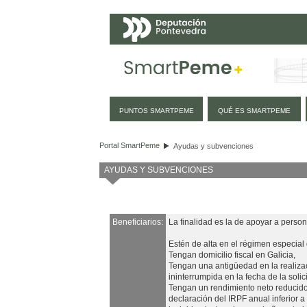
Navegación
PUNTOS SMARTPEME
QUÉ ES SMARTPEME
Ayudas y subvenciones
Portal SmartPeme
Ayudas y subvenciones
AYUDAS Y SUBVENCIONES
Beneficiarios:
La finalidad es la de apoyar a pers
Estén de alta en el régimen especial
Tengan domicilio fiscal en Galicia,
Tengan una antigüedad en la realizac
ininterrumpida en la fecha de la soli
Tengan un rendimiento neto reducido
declaración del IRPF anual inferior 