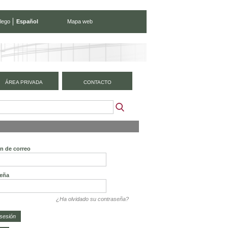
lego
Español
Mapa web
ÁREA PRIVADA
CONTACTO
ón de correo
eña
¿Ha olvidado su contraseña?