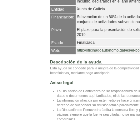
incluido, declarados en el año anterio
Xunta de Galicia
Entidad:
Subvención de un 80% de la activida
Financiación:
conjunto de actividades subvencionabl
El plazo para la presentación de soli
Plazo:
2019
Finalizada
Estado:
http://oficinadoautonomo.gal/es/el-
Web:
Descripción de la ayuda
Esta ayuda se concede para la mejora de la competitividad 
beneficiarias, mediante pago anticipado.
Aviso legal
La Diputación de Pontevedra no se responsabiliza de l
datos o documentos aquí facilitados, ni de las consecu
La información ofrecida por este medio se hace únicame
derecho de suspender su difusión total o parcialmente y
La Diputación de Pontevedra facilita la consulta libre y 
páginas siempre que la fuente sea citada, no se manipul
comerciales.