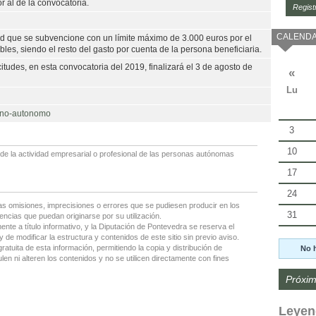
r al de la convocatoria.
Regist
CALENDA
d que se subvencione con un límite máximo de 3.000 euros por el
es, siendo el resto del gasto por cuenta de la persona beneficiaria.
citudes, en esta convocatoria del 2019, finalizará el 3 de agosto de
«
Lu
bono-autonomo
3
10
de la actividad empresarial o profesional de las personas autónomas
17
24
as omisiones, imprecisiones o errores que se pudiesen producir en los
31
encias que puedan originarse por su utilización.
nte a título informativo, y la Diputación de Pontevedra se reserva el
 de modificar la estructura y contenidos de este sitio sin previo aviso.
gratuita de esta información, permitiendo la copia y distribución de
No 
en ni alteren los contenidos y no se utilicen directamente con fines
Próxim
Leyen