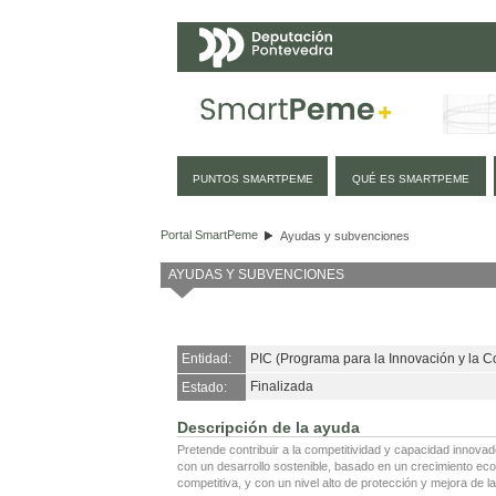
Navegación
PUNTOS SMARTPEME
QUÉ ES SMARTPEME
Ayudas y subvenciones
Portal SmartPeme
Ayudas y subvenciones
AYUDAS Y SUBVENCIONES
Entidad:
PIC (Programa para la Innovación y la C
Finalizada
Estado:
Descripción de la ayuda
Pretende contribuir a la competitividad y capacidad innov
con un desarrollo sostenible, basado en un crecimiento ec
competitiva, y con un nivel alto de protección y mejora de l