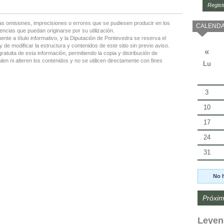
Regist
as omisiones, imprecisiones o errores que se pudiesen producir en los
CALENDA
encias que puedan originarse por su utilización.
nte a título informativo, y la Diputación de Pontevedra se reserva el
 de modificar la estructura y contenidos de este sitio sin previo aviso.
«
gratuita de esta información, permitiendo la copia y distribución de
en ni alteren los contenidos y no se utilicen directamente con fines
Lu
3
10
17
24
31
No 
Próxim
Leyen