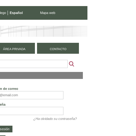
lego
Español
Mapa web
ÁREA PRIVADA
CONTACTO
ón de correo
eña
¿Ha olvidado su contraseña?