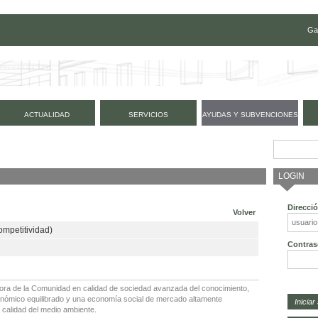
Ga
ACTUALIDAD
SERVICIOS
AYUDAS Y SUBVENCIONES
LOGIN
Direcci
Volver
ompetitividad)
Contras
adora de la Comunidad en calidad de sociedad avanzada del conocimiento,
onómico equilibrado y una economía social de mercado altamente
a calidad del medio ambiente.