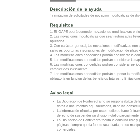
Descripción de la ayuda
Tramitación de solicitudes de novación modificativas de di
Requisitos
1. El IGAPE podrá conceder novaciones modificativas en lo
2. Las novaciones modificativas que sean autorizadas lleva
aplicados.
3. Con carácter general, las novaciones modificativas non 
salvo as oportunas inscripciones de modificación de plazo 
4. Las modificaciones concedidas podrán considerar la co
5. Las modificaciones concedidas podrán considerar la capi
6. Las modificaciones concedidas podrán considerar periodic
establecidos inicialmente.
7. Las modificaciones concedidas podrán suponer la modifi
obligatoria en función de los beneficios futuros, y limitacione
Aviso legal
La Diputación de Pontevedra no se responsabiliza de l
datos o documentos aquí facilitados, ni de las consecu
La información ofrecida por este medio se hace únicame
derecho de suspender su difusión total o parcialmente y
La Diputación de Pontevedra facilita la consulta libre y 
páginas siempre que la fuente sea citada, no se manipul
comerciales.