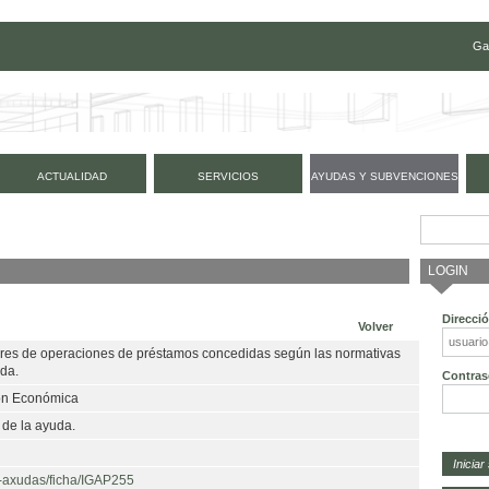
Ga
ACTUALIDAD
SERVICIOS
AYUDAS Y SUBVENCIONES
LOGIN
Direcci
Volver
ares de operaciones de préstamos concedidas según las normativas
da.
Contras
ión Económica
 de la ayuda.
e-axudas/ficha/IGAP255