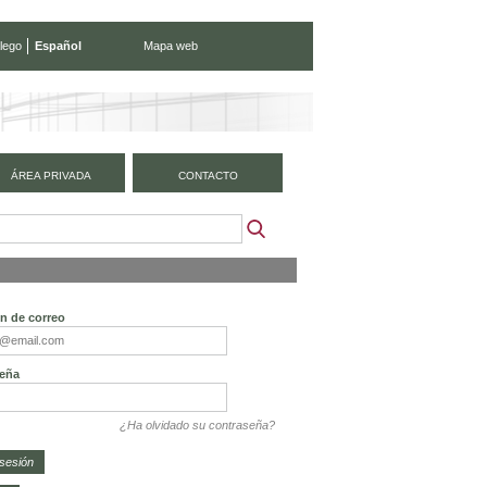
lego
Español
Mapa web
ÁREA PRIVADA
CONTACTO
ón de correo
eña
¿Ha olvidado su contraseña?