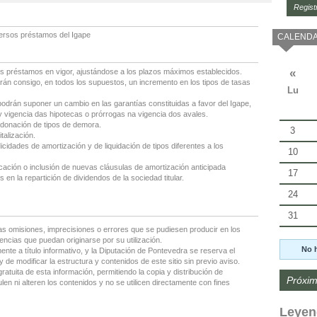
Regist
versos préstamos del Igape
CALENDA
«
s préstamos en vigor, ajustándose a los plazos máximos establecidos.
rán consigo, en todos los supuestos, un incremento en los tipos de tasas
Lu
podrán suponer un cambio en las garantías constituidas a favor del Igape,
y vigencia das hipotecas o prórrogas na vigencia dos avales.
ndonación de tipos de demora.
3
talización.
idades de amortización y de liquidación de tipos diferentes a los
10
cación o inclusión de nuevas cláusulas de amortización anticipada
17
s en la repartición de dividendos de la sociedad titular.
24
31
as omisiones, imprecisiones o errores que se pudiesen producir en los
encias que puedan originarse por su utilización.
No 
nte a título informativo, y la Diputación de Pontevedra se reserva el
 de modificar la estructura y contenidos de este sitio sin previo aviso.
gratuita de esta información, permitiendo la copia y distribución de
Próxim
en ni alteren los contenidos y no se utilicen directamente con fines
Leyen