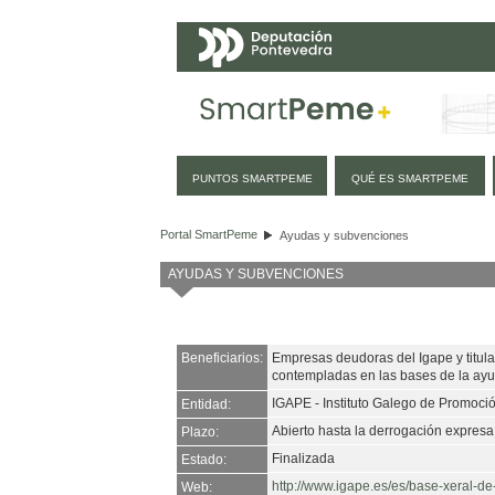
Navegación
PUNTOS SMARTPEME
QUÉ ES SMARTPEME
Ayudas y subvenciones
Portal SmartPeme
Ayudas y subvenciones
AYUDAS Y SUBVENCIONES
Beneficiarios:
Empresas deudoras del Igape y titul
contempladas en las bases de la ayu
IGAPE - Instituto Galego de Promoc
Entidad:
Abierto hasta la derrogación expresa
Plazo:
Finalizada
Estado:
http://www.igape.es/es/base-xeral-d
Web: