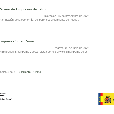
 Vivero de Empresas de Lalín
miércoles, 15 de noviembre de 2023
amización de la economía, del potencial crecimiento de nuestra
de Empresas SmartPeme
martes, 06 de junio de 2023
l de Empresas SmartPeme , desarrollada por el servicio SmartPeme de la
..
ágina
1
de
71
Siguiente
Último