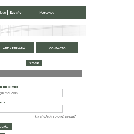
lego
Español
Mapa web
ÁREA PRIVADA
CONTACTO
ón de correo
eña
¿Ha olvidado su contraseña?