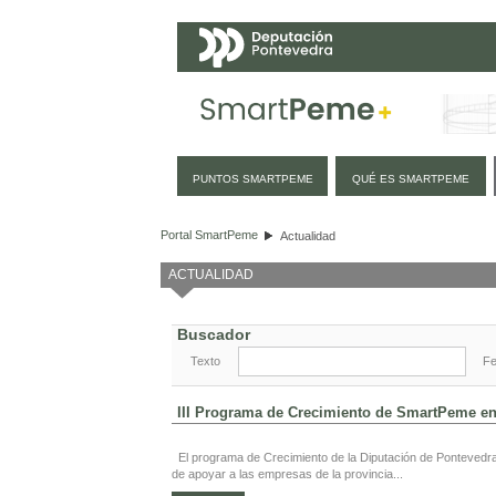
Navegación
PUNTOS SMARTPEME
QUÉ ES SMARTPEME
Actualidad
Portal SmartPeme
Actualidad
ACTUALIDAD
Buscador
Texto
F
III Programa de Crecimiento de SmartPeme en
El programa de Crecimiento de la Diputación de Pontevedra,
de apoyar a las empresas de la provincia...