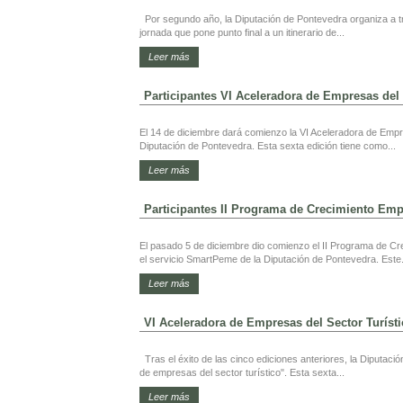
Por segundo año, la Diputación de Pontevedra organiza a 
jornada que pone punto final a un itinerario de...
Leer más
Participantes VI Aceleradora de Empresas del 
El 14 de diciembre dará comienzo la VI Aceleradora de Empre
Diputación de Pontevedra. Esta sexta edición tiene como...
Leer más
Participantes II Programa de Crecimiento Emp
El pasado 5 de diciembre dio comienzo el II Programa de Cre
el servicio SmartPeme de la Diputación de Pontevedra. Este.
Leer más
VI Aceleradora de Empresas del Sector Turíst
Tras el éxito de las cinco ediciones anteriores, la Diputac
de empresas del sector turístico". Esta sexta...
Leer más