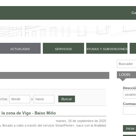
Ga
ACTUALIDAD
SERVICIOS
AYUDAS Y SUBVENCIONES
LOGIN
Direcci
echas
a
Contras
 la zona de Vigo - Baixo Miño
martes, 16 de septiembre de 2025
 llevado a cabo a través del servicio SmartPeme+, nace con la finalidad