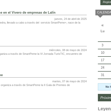
Regist
CALENDA
 en el Vivero de empresas de Lalín
jueves, 24 de abril de 2025
dra, llevado a cabo a través del servicio SmartPeme+, nace de la
«
Lu
3
miércoles, 08 de mayo de 2024
10
ganiza a través de SmartPeme la VI Jornada TurisTIC, encuentro de
17
24
31
me
martes, 07 de mayo de 2024
organiza a través de SmartPeme la II Gala de Premios de
No 
Próxim
Leyen