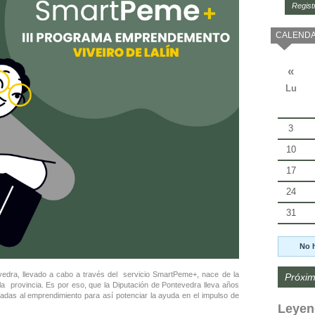
Regist
CALENDA
«
Lu
3
10
17
24
31
No 
edra, llevado a cabo a través del servicio SmartPeme+, nace de la
Próxim
a provincia. Es por eso, que la Diputación de Pontevedra lleva años
igadas al emprendimiento para así potenciar la ayuda en el impulso
de
Leyen