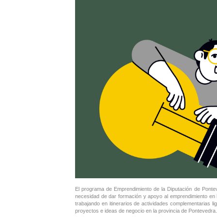
El programa de Emprendimiento de la Diputación de Pontev
necesidad de dar formación y apoyo al emprendimiento en l
trabajando en itinerarios de actividades complementarias l
proyectos e ideas de negocio en la provincia de Pontevedra.