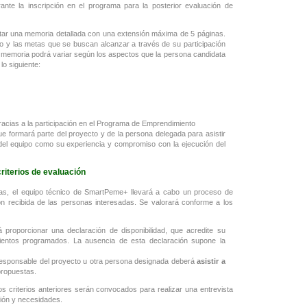
rante la inscripción en el programa para la posterior evaluación de
ar una memoria detallada con una extensión máxima de 5 páginas.
cto y las metas que se buscan alcanzar a través de su participación
a memoria podrá variar según los aspectos que la persona candidata
lo siguiente:
racias a la participación en el Programa de Emprendimiento
ue formará parte del proyecto y de la persona delegada para asistir
 del equipo como su experiencia y compromiso con la ejecución del
riterios de evaluación
ras, el equipo técnico de SmartPeme+ llevará a cabo un proceso de
n recibida de las personas interesadas. Se valorará conforme a los
 proporcionar una declaración de disponibilidad, que acredite su
mientos programados. La ausencia de esta declaración supone la
 responsable del proyecto u otra persona designada deberá
asistir a
propuestas.
s criterios anteriores serán convocados para realizar una entrevista
ción y necesidades.