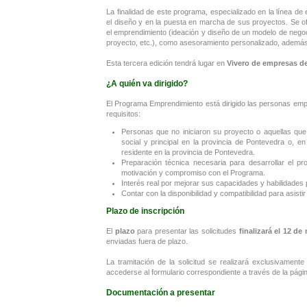
La finalidad de este programa, especializado en la línea 
el diseño y en la puesta en marcha de sus proyectos. Se o
el emprendimiento (ideación y diseño de un modelo de negoc
proyecto, etc.), como asesoramiento personalizado, además
Esta tercera edición tendrá lugar en
Vivero de empresas de
¿A quién va dirigido?
El Programa Emprendimiento está dirigido las personas emp
requisitos:
Personas que no iniciaron su proyecto o aquellas que 
social y principal en la provincia de Pontevedra o, e
residente en la provincia de Pontevedra.
Preparación técnica necesaria para desarrollar el p
motivación y compromiso con el Programa.
Interés real por mejorar sus capacidades y habilidades
Contar con la disponibilidad y compatibilidad para asisti
Plazo de inscripción
El
plazo
para presentar las solicitudes
finalizará el 12 de
enviadas fuera de plazo.
La tramitación de la solicitud se realizará exclusivamen
accederse al formulario correspondiente a través de la p
Documentación a presentar