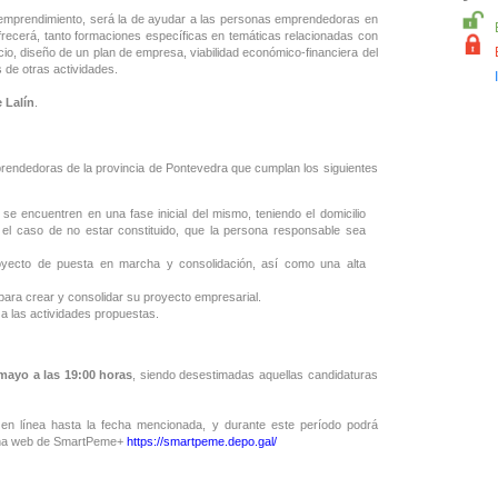
de emprendimiento, será la de ayudar a las personas emprendedoras en
frecerá, tanto formaciones específicas en temáticas relacionadas con
io, diseño de un plan de empresa, viabilidad económico-financiera del
 de otras actividades.
 Lalín
.
rendedoras de la provincia de Pontevedra que cumplan los siguientes
se encuentren en una fase inicial del mismo, teniendo el domicilio
n el caso de no estar constituido, que la persona responsable sea
royecto de puesta en marcha y consolidación, así como una alta
 para crear y consolidar su proyecto empresarial.
r a las actividades propuestas.
 mayo a las 19:00 horas
, siendo desestimadas aquellas candidaturas
te en línea hasta la fecha mencionada, y durante este período podrá
ágina web de SmartPeme+
https://smartpeme.depo.gal/