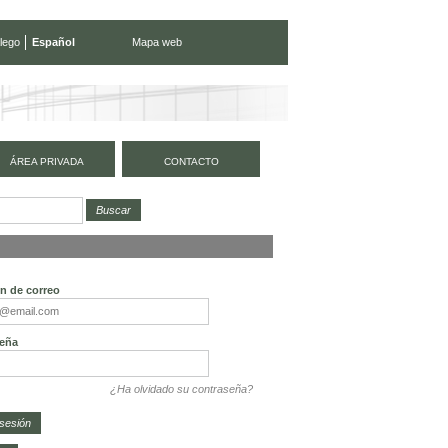
lego
Español
Mapa web
ÁREA PRIVADA
CONTACTO
tualidad
ón de correo
eña
¿Ha olvidado su contraseña?