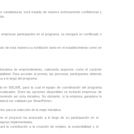
as candidaturas será tratada de manera estrictamente confidencial y
ada.
 empresas participantes en el programa, se otorgará un certificado o
litando de esta manera su exhibición tanto en el establecimiento como en
iniciativa de emprendimiento, valorando aspectos como el carácter
alabilidad. Para acceder al premio, las personas participantes deberán
a a lo largo del programa.
da en 500,00€, para la cual el equipo de coordinación del programa
cializados. Entre las opciones disponibles se incluirán empresas de
iendo así esta iniciativa. No obstante, si la empresa ganadora lo
 deberá ser validado por SmartPeme+.
ios para la selección de la mejor iniciativa:
mo el proyecto ha avanzado a lo largo de su participación en el
mejoras implementadas.
rá la contribución a la creación de empleo, la sostenibilidad y el