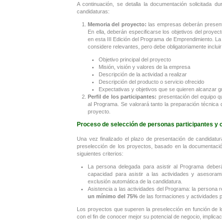
A continuación, se detalla la documentación solicitada du
candidaturas:
Memoria del proyecto:
las empresas deberán present
En ella, deberán especificarse los objetivos del proye
en esta III Edición del Programa de Emprendimiento. L
considere relevantes, pero debe obligatoriamente incluir 
Objetivo principal del proyecto
Misión, visión y valores de la empresa
Descripción de la actividad a realizar
Descripción del producto o servicio ofrecido
Expectativas y objetivos que se quieren alcanzar g
Perfil de los participantes:
presentación del equipo q
al Programa. Se valorará tanto la preparación técnica
proyecto.
Proceso de selección de personas participantes y c
Una vez finalizado el plazo de presentación de candidatu
preselección de los proyectos, basado en la documentació
siguientes criterios:
La persona delegada para asistir al Programa deberá
capacidad para asistir a las actividades y asesora
exclusión automática de la candidatura.
Asistencia a las actividades del Programa: la persona
un mínimo del 75%
de las formaciones y actividades 
Los proyectos que superen la preselección en función de lo
con el fin de conocer mejor su potencial de negocio, implica