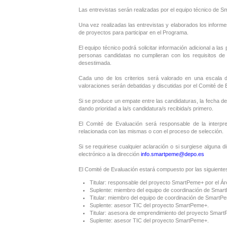
Las entrevistas serán realizadas por el equipo técnico de
Una vez realizadas las entrevistas y elaborados los inform
de proyectos para participar en el Programa.
El equipo técnico podrá solicitar información adicional a la
personas candidatas no cumplieran con los requisitos de 
desestimada.
Cada uno de los criterios será valorado en una escala d
valoraciones serán debatidas y discutidas por el Comité de
Si se produce un empate entre las candidaturas, la fecha de
dando prioridad a la/s candidatura/s recibida/s primero.
El Comité de Evaluación será responsable de la interpre
relacionada con las mismas o con el proceso de selección.
Si se requiriese cualquier aclaración o si surgiese alguna 
electrónico a la dirección
info.smartpeme@depo.es
El Comité de Evaluación estará compuesto por las siguient
Titular: responsable del proyecto SmartPeme+ por el Á
Suplente: miembro del equipo de coordinación de Sma
Titular: miembro del equipo de coordinación de Smart
Suplente: asesor TIC del proyecto SmartPeme+.
Titular: asesora de emprendimiento del proyecto Smar
Suplente: asesor TIC del proyecto SmartPeme+.