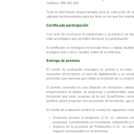
Teléfono: 886 202 020
Toda la información proporcionada para la valoración de l
utilizada exclusivamente para los fines en los que fue solicit
Certificado participación
Con el fin de reconocer el compromiso y el esfuerzo de las
sello acreditativo que permitirá destacar su participación.
El certificado se entregará en formato físico y digital, faci
la página web u otros canales online de la empresa.
Entrega de premios
El comité de evaluación entregará un premio a la mejor 
innovador del proyecto, el nivel de digitalización y su esc
presentar una memoria que refleje la evolución de su empres
El premio consistirá en una dotación en formación valora
proporcionará un listado de empresas y profesionales espe
formación que sean usuarias de la red SmartPeme+, promov
prefiere, podrá proponer otro proveedor de formación, que
El comité de evaluación tendrá en cuenta los siguientes criter
Evolución durante el programa (1-5): se valorará có
programa, considerando su crecimiento, adaptación y 
Impacto en la provincia de Pontevedra (1-5): se valora
impacto social positivo en la provincia.