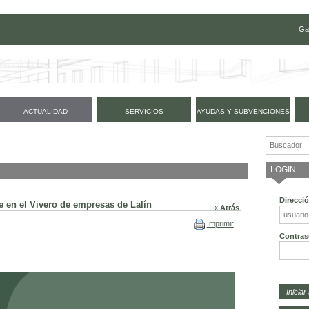
Ga
ACTUALIDAD
SERVICIOS
AYUDAS Y SUBVENCIONES
e SmartPeme en el Vivero de empresas de Lalín - Ac
LOGIN
Direcci
 en el Vivero de empresas de Lalín
« Atrás
Imprimir
Contras