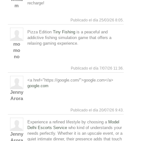
recharge!
m
Arriba
Publicado el día 25/03/26 8:05.
Pizza Edition
Tiny Fishing
is a peaceful and
addictive fishing simulation game that offers a
relaxing gaming experience.
mo
mo
no
Arriba
Publicado el día 7/07/26 11:36.
<a href="https://google.com/">google.com</a>
google.com
Jenny
Arora
Arriba
Publicado el día 20/07/26 9:43.
Experience a refined lifestyle by choosing a
Model
Delhi Escorts Service
who kind of understands your
needs perfectly. Whether it is an upscale event, or a
Jenny
quiet intimate dinner, their presence adds that touch
Arora