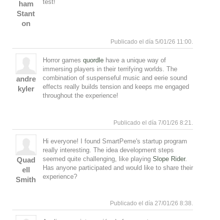
test!
ham
Stant
on
Arriba
Publicado el día 5/01/26 11:00.
Horror games
quordle
have a unique way of
immersing players in their terrifying worlds. The
combination of suspenseful music and eerie sound
andre
effects really builds tension and keeps me engaged
kyler
throughout the experience!
Arriba
Publicado el día 7/01/26 8:21.
Hi everyone! I found SmartPeme's startup program
really interesting. The idea development steps
seemed quite challenging, like playing
Slope Rider
.
Quad
Has anyone participated and would like to share their
ell
experience?
Smith
Arriba
Publicado el día 27/01/26 8:38.