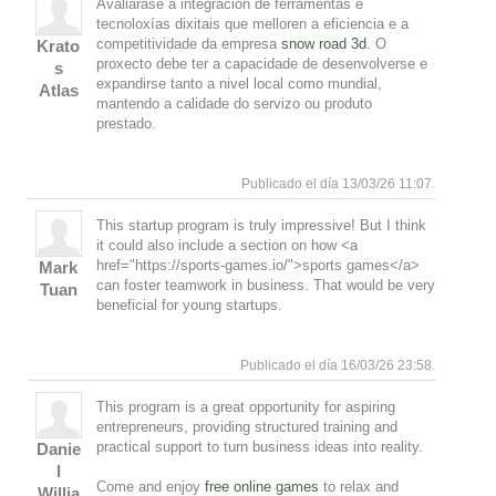
Avaliarase a integración de ferramentas e
tecnoloxías dixitais que melloren a eficiencia e a
competitividade da empresa
snow road 3d
. O
Krato
proxecto debe ter a capacidade de desenvolverse e
s
expandirse tanto a nivel local como mundial,
Atlas
mantendo a calidade do servizo ou produto
prestado.
Arriba
Publicado el día 13/03/26 11:07.
This startup program is truly impressive! But I think
it could also include a section on how <a
href="https://sports-games.io/">sports games</a>
Mark
can foster teamwork in business. That would be very
Tuan
beneficial for young startups.
Arriba
Publicado el día 16/03/26 23:58.
This program is a great opportunity for aspiring
entrepreneurs, providing structured training and
practical support to turn business ideas into reality.
Danie
l
Come and enjoy
free online games
to relax and
Willia