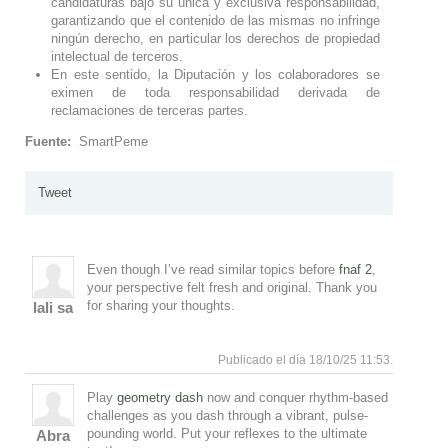
candidaturas bajo su única y exclusiva responsabilidad,
garantizando que el contenido de las mismas no infringe
ningún derecho, en particular los derechos de propiedad
intelectual de terceros.
En este sentido, la Diputación y los colaboradores se
eximen de toda responsabilidad derivada de
reclamaciones de terceras partes.
Fuente:
SmartPeme
Tweet
Even though I’ve read similar topics before
fnaf 2
,
your perspective felt fresh and original. Thank you
for sharing your thoughts.
lali sa
Arriba
Publicado el día 18/10/25 11:53.
Play
geometry dash
now and conquer rhythm-based
challenges as you dash through a vibrant, pulse-
pounding world. Put your reflexes to the ultimate
Abra