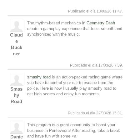
Responde
Arriba
Publicado el día 13/03/26 11:47.
The rhythm-based mechanics in
Geometry Dash
create a gameplay experience that feels smooth and
synchronized with the music.
Claud
e
Buck
Responde
Arriba
ner
Publicado el día 17/03/26 7:39.
smashy road
is an action-packed racing game where
you have to control your car to escape from the
police. Here is how I usually play smashy road to
Smas
get high scores and enjoy fun moments.
hy
Road
Responde
Arriba
Publicado el día 22/03/26 15:31.
This program is a great opportunity to boost your
business in Pontevedra! After reading, take a break
and have fun with some <a
Danie