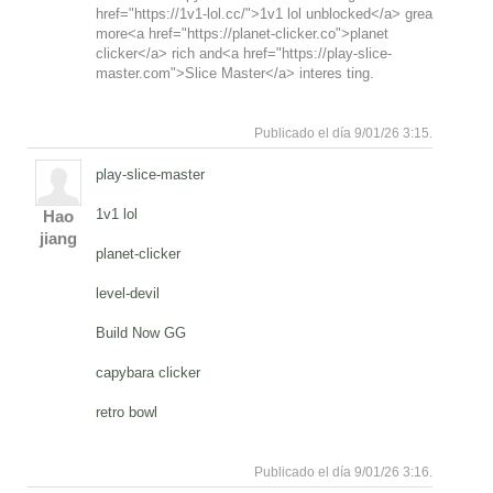
href="https://1v1-lol.cc/">1v1 lol unblocked</a> grea
more<a href="https://planet-clicker.co">planet
clicker</a> rich and<a href="https://play-slice-
master.com">Slice Master</a> interes ting.
Responde
Arriba
Publicado el día 9/01/26 3:15.
play-slice-master
1v1 lol
Hao
jiang
planet-clicker
level-devil
Build Now GG
capybara clicker
retro bowl
Responde
Arriba
Publicado el día 9/01/26 3:16.