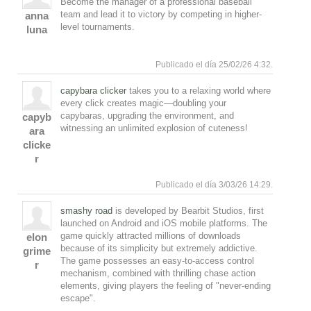
Become the manager of a professional baseball
team and lead it to victory by competing in higher-
anna
level tournaments.
luna
Responde
Arriba
Publicado el día 25/02/26 4:32.
capybara clicker
takes you to a relaxing world where
every click creates magic—doubling your
capybaras, upgrading the environment, and
capyb
witnessing an unlimited explosion of cuteness!
ara
clicke
r
Responde
Arriba
Publicado el día 3/03/26 14:29.
smashy road
is developed by Bearbit Studios, first
launched on Android and iOS mobile platforms. The
game quickly attracted millions of downloads
elon
because of its simplicity but extremely addictive.
grime
The game possesses an easy-to-access control
r
mechanism, combined with thrilling chase action
elements, giving players the feeling of "never-ending
escape".