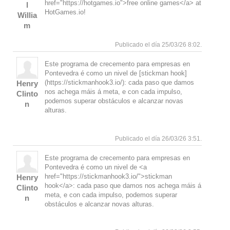
href="https://hotgames.io">free online games</a> at
l
HotGames.io!
Willia
m
Responde
Arriba
Publicado el día 25/03/26 8:02.
Este programa de crecemento para empresas en
Pontevedra é como un nivel de [stickman hook]
(https://stickmanhook3.io/): cada paso que damos
Henry
nos achega máis á meta, e con cada impulso,
Clinto
podemos superar obstáculos e alcanzar novas
n
alturas.
Responde
Arriba
Publicado el día 26/03/26 3:51.
Este programa de crecemento para empresas en
Pontevedra é como un nivel de <a
href="https://stickmanhook3.io/">stickman
Henry
hook</a>: cada paso que damos nos achega máis á
Clinto
meta, e con cada impulso, podemos superar
n
obstáculos e alcanzar novas alturas.
Responde
Arriba