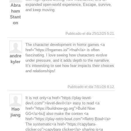
expanded open-world experience. Escape, survive,
Abra
and keep moving.
ham
Stant
on
Responde
Arriba
Publicado el día 25/12/25 5:21.
The character development in horror games <a
href="https://fngames.io/">fnaf</a> is often
fascinating. I love seeing how characters evolve
andre
under pressure, and it adds depth to the narrative.
kyler
It’s interesting to see how fear impacts their choices
and relationships!
Responde
Arriba
Publicado el día 7/01/26 8:12.
It is not only<a href="https://play-level-
devil.com/">level-devil</a> easy to read <a
href="https://buildnow-gg.org">Build Now
Hao
GG</a>bu|| also make the conten <a
jiang
href="https://play-retro-bowl.com">Retro Bowl</a>
The systematic<a href="https://capybara-
clicker.co">capybara clicker</a> sharing is<a