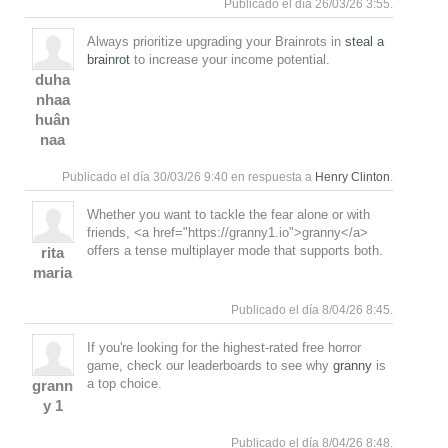
Publicado el día 26/03/26 3:55.
Always prioritize upgrading your Brainrots in
steal a
brainrot
to increase your income potential.
duha
nhaa
Responde
Arriba
huân
naa
Publicado el día 30/03/26 9:40 en respuesta a
Henry Clinton
.
Whether you want to tackle the fear alone or with
friends, <a href="https://granny1.io">granny</a>
offers a tense multiplayer mode that supports both.
rita
maria
Responde
Arriba
Publicado el día 8/04/26 8:45.
If you're looking for the highest-rated free horror
game, check our leaderboards to see why
granny
is
a top choice.
grann
y 1
Responde
Arriba
Publicado el día 8/04/26 8:48.