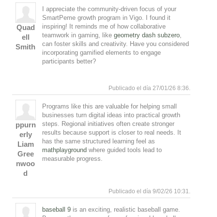
I appreciate the community-driven focus of your
SmartPeme growth program in Vigo. I found it
inspiring! It reminds me of how collaborative
Quad
teamwork in gaming, like
geometry dash subzero
,
ell
can foster skills and creativity. Have you considered
Smith
incorporating gamified elements to engage
participants better?
Responde
Arriba
Publicado el día 27/01/26 8:36.
Programs like this are valuable for helping small
businesses turn digital ideas into practical growth
steps. Regional initiatives often create stronger
ppurn
results because support is closer to real needs. It
erly
has the same structured learning feel as
Liam
mathplayground
where guided tools lead to
Gree
measurable progress.
nwoo
d
Responde
Arriba
Publicado el día 9/02/26 10:31.
baseball 9
is an exciting, realistic baseball game.