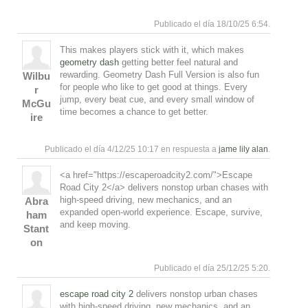
Responde
Arriba
Publicado el día 18/10/25 6:54.
This makes players stick with it, which makes
geometry dash
getting better feel natural and
rewarding. Geometry Dash Full Version is also fun
Wilbu
for people who like to get good at things. Every
r
jump, every beat cue, and every small window of
McGu
time becomes a chance to get better.
ire
Responde
Arriba
Publicado el día 4/12/25 10:17 en respuesta a
jame lily alan
.
<a href="https://escaperoadcity2.com/">Escape
Road City 2</a> delivers nonstop urban chases with
high-speed driving, new mechanics, and an
Abra
expanded open-world experience. Escape, survive,
ham
and keep moving.
Stant
on
Responde
Arriba
Publicado el día 25/12/25 5:20.
escape road city 2
delivers nonstop urban chases
with high-speed driving, new mechanics, and an