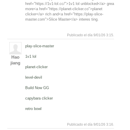
href="https://1v1-lol.cc/">1v1 lol unblocked</a> grea
more<a href="https://planet-clicker.co">planet
clicker</a> rich and<a href="https://play-slice-
master.com">Slice Master</a> interes ting.
Responde
Arriba
Publicado el día 9/01/26 3:15.
play-slice-master
1v1 lol
Hao
jiang
planet-clicker
level-devil
Build Now GG
capybara clicker
retro bowl
Responde
Arriba
Publicado el día 9/01/26 3:16.