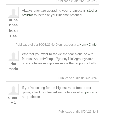
Publicado el día 26/03/26 3:55.
Always prioritize upgrading your Brainrots in
steal a
brainrot
to increase your income potential.
duha
nhaa
Responde
Arriba
huân
naa
Publicado el día 30/03/26 9:40 en respuesta a
Henry Clinton
.
Whether you want to tackle the fear alone or with
friends, <a href="https://granny1.io">granny</a>
offers a tense multiplayer mode that supports both.
rita
maria
Responde
Arriba
Publicado el día 8/04/26 8:45.
If you're looking for the highest-rated free horror
game, check our leaderboards to see why
granny
is
a top choice.
grann
y 1
Responde
Arriba
Publicado el día 8/04/26 8:48.