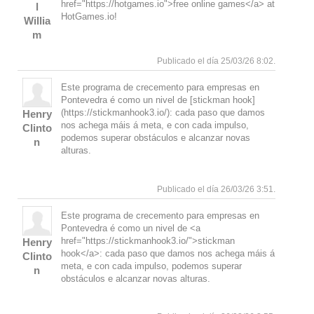
href="https://hotgames.io">free online games</a> at
l
HotGames.io!
Willia
m
Responde
Arriba
Publicado el día 25/03/26 8:02.
Este programa de crecemento para empresas en
Pontevedra é como un nivel de [stickman hook]
(https://stickmanhook3.io/): cada paso que damos
Henry
nos achega máis á meta, e con cada impulso,
Clinto
podemos superar obstáculos e alcanzar novas
n
alturas.
Responde
Arriba
Publicado el día 26/03/26 3:51.
Este programa de crecemento para empresas en
Pontevedra é como un nivel de <a
href="https://stickmanhook3.io/">stickman
Henry
hook</a>: cada paso que damos nos achega máis á
Clinto
meta, e con cada impulso, podemos superar
n
obstáculos e alcanzar novas alturas.
Responde
Arriba