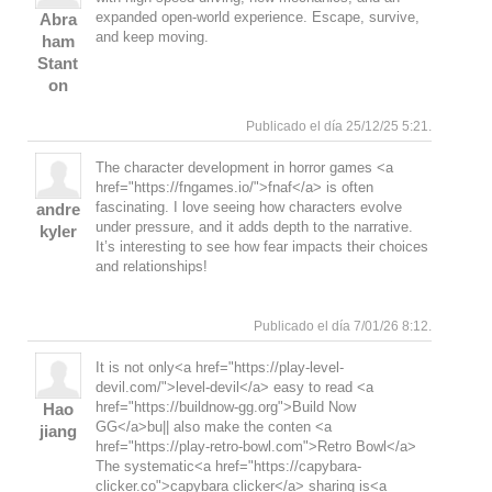
expanded open-world experience. Escape, survive,
Abra
and keep moving.
ham
Stant
on
Responde
Arriba
Publicado el día 25/12/25 5:21.
The character development in horror games <a
href="https://fngames.io/">fnaf</a> is often
fascinating. I love seeing how characters evolve
andre
under pressure, and it adds depth to the narrative.
kyler
It’s interesting to see how fear impacts their choices
and relationships!
Responde
Arriba
Publicado el día 7/01/26 8:12.
It is not only<a href="https://play-level-
devil.com/">level-devil</a> easy to read <a
href="https://buildnow-gg.org">Build Now
Hao
GG</a>bu|| also make the conten <a
jiang
href="https://play-retro-bowl.com">Retro Bowl</a>
The systematic<a href="https://capybara-
clicker.co">capybara clicker</a> sharing is<a