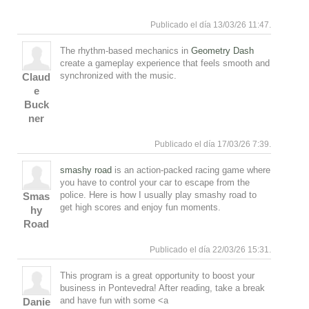
Responde
Arriba
Publicado el día 13/03/26 11:47.
The rhythm-based mechanics in
Geometry Dash
create a gameplay experience that feels smooth and
synchronized with the music.
Claud
e
Buck
Responde
Arriba
ner
Publicado el día 17/03/26 7:39.
smashy road
is an action-packed racing game where
you have to control your car to escape from the
police. Here is how I usually play smashy road to
Smas
get high scores and enjoy fun moments.
hy
Road
Responde
Arriba
Publicado el día 22/03/26 15:31.
This program is a great opportunity to boost your
business in Pontevedra! After reading, take a break
and have fun with some <a
Danie