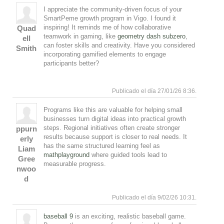
I appreciate the community-driven focus of your
SmartPeme growth program in Vigo. I found it
inspiring! It reminds me of how collaborative
Quad
teamwork in gaming, like
geometry dash subzero
,
ell
can foster skills and creativity. Have you considered
Smith
incorporating gamified elements to engage
participants better?
Responde
Arriba
Publicado el día 27/01/26 8:36.
Programs like this are valuable for helping small
businesses turn digital ideas into practical growth
steps. Regional initiatives often create stronger
ppurn
results because support is closer to real needs. It
erly
has the same structured learning feel as
Liam
mathplayground
where guided tools lead to
Gree
measurable progress.
nwoo
d
Responde
Arriba
Publicado el día 9/02/26 10:31.
baseball 9
is an exciting, realistic baseball game.