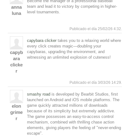
Become the manager of a professional baseball
team and lead it to victory by competing in higher-
anna
level tournaments.
luna
Responde
Arriba
Publicado el día 25/02/26 4:32.
capybara clicker
takes you to a relaxing world where
every click creates magic—doubling your
capybaras, upgrading the environment, and
capyb
witnessing an unlimited explosion of cuteness!
ara
clicke
r
Responde
Arriba
Publicado el día 3/03/26 14:29.
smashy road
is developed by Bearbit Studios, first
launched on Android and iOS mobile platforms. The
game quickly attracted millions of downloads
elon
because of its simplicity but extremely addictive.
grime
The game possesses an easy-to-access control
r
mechanism, combined with thrilling chase action
elements, giving players the feeling of "never-ending
escape".