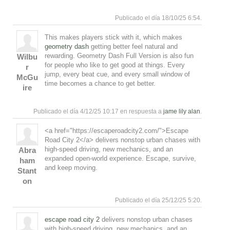
Responde
Arriba
Publicado el día 18/10/25 6:54.
This makes players stick with it, which makes
geometry dash
getting better feel natural and
rewarding. Geometry Dash Full Version is also fun
Wilbu
for people who like to get good at things. Every
r
jump, every beat cue, and every small window of
McGu
time becomes a chance to get better.
ire
Responde
Arriba
Publicado el día 4/12/25 10:17 en respuesta a
jame lily alan
.
<a href="https://escaperoadcity2.com/">Escape
Road City 2</a> delivers nonstop urban chases with
high-speed driving, new mechanics, and an
Abra
expanded open-world experience. Escape, survive,
ham
and keep moving.
Stant
on
Responde
Arriba
Publicado el día 25/12/25 5:20.
escape road city 2
delivers nonstop urban chases
with high-speed driving, new mechanics, and an