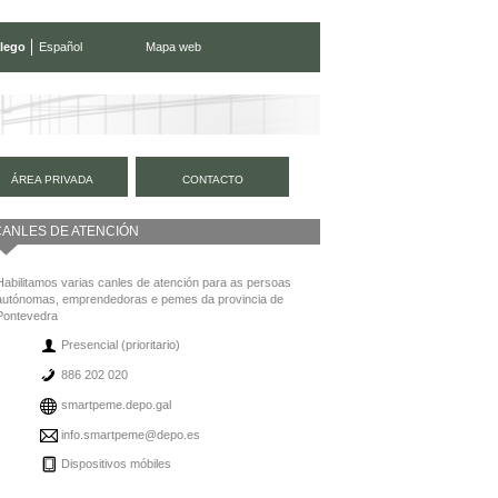
lego
Español
Mapa web
ÁREA PRIVADA
CONTACTO
CANLES DE ATENCIÓN
Habilitamos varias canles de atención para as persoas
autónomas, emprendedoras e pemes da provincia de
Pontevedra
Presencial (prioritario)
886 202 020
smartpeme.depo.gal
info.smartpeme@depo.es
Dispositivos móbiles