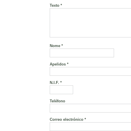
Texto *
Nome *
Apelidos *
N.I.F. *
Teléfono
Correo electrónico *