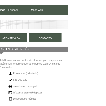
lego
Español
Mapa web
ÁREA PRIVADA
CONTACTO
CANLES DE ATENCIÓN
Habilitamos varias canles de atención para as persoas
autónomas, emprendedoras e pemes da provincia de
Pontevedra
Presencial (prioritario)
886 202 020
smartpeme.depo.gal
info.smartpeme@depo.es
Dispositivos móbiles