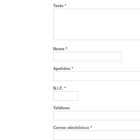
Texto *
Nome *
Apelidos *
N.I.F. *
Teléfono
Correo electrónico *