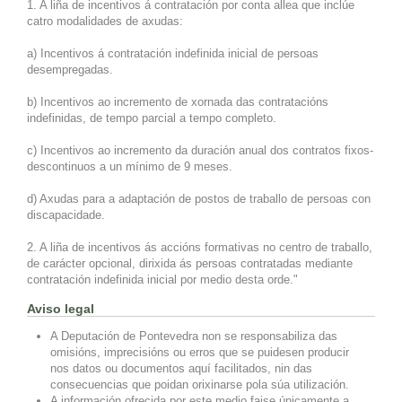
1. A liña de incentivos á contratación por conta allea que inclúe
catro modalidades de axudas:
a) Incentivos á contratación indefinida inicial de persoas
desempregadas.
b) Incentivos ao incremento de xornada das contratacións
indefinidas, de tempo parcial a tempo completo.
c) Incentivos ao incremento da duración anual dos contratos fixos-
descontinuos a un mínimo de 9 meses.
d) Axudas para a adaptación de postos de traballo de persoas con
discapacidade.
2. A liña de incentivos ás accións formativas no centro de traballo,
de carácter opcional, dirixida ás persoas contratadas mediante
contratación indefinida inicial por medio desta orde."
Aviso legal
A Deputación de Pontevedra non se responsabiliza das
omisións, imprecisións ou erros que se puidesen producir
nos datos ou documentos aquí facilitados, nin das
consecuencias que poidan orixinarse pola súa utilización.
A información ofrecida por este medio faise únicamente a