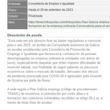
Consellería de Empleo e Igualdad
Entidade:
Hasta el 29 de setembro de 2023.
Plazo:
Finalizada
Estado:
https://www.infoayudas.com/Infoayudas-Plan-Galicia-emplea-d
Web:
formacion-en-la-empresa-ordinaria-Convocatoria-para-el-a
Descrición da axuda
"Esta orde ten por obxecto fixar as bases reguladoras e convocar
para o ano 2023, no ámbito da Comunidade autónoma de Galicia
as axudas establecidas pola Consellería de Promoción de
Emprego e Igualdade que favorezan a contratación de persoas
desempregadas na empresa ordinaria (e entidades sen ánimo de
lucro), especialmente daquelas que teñen maiores dificultades de
inserción laboral, coa finalidade de seguir paliando os prexuízos
económicos sobre o mercado de traballo, derivados dos efectos
da pandemia provocada pola COVID-19 e agravados pola invasión
de Ucraína por parte de Rusia.
A orde regula o Plan Galicia emprega (código de procedemento
TR342C) de incentivos á contratación por conta allea e á
formación dos colectivos vulnerables recollidos no artigo 25.1.a), a
través de dúas liñas de axudas: