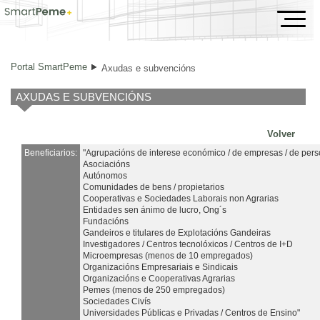
Axudas e subvencións
Portal SmartPeme
Axudas e subvencións
AXUDAS E SUBVENCIÓNS
Volver
Beneficiarios:
"Agrupacións de interese económico / de empresas / de perso
Asociacións
Autónomos
Comunidades de bens / propietarios
Cooperativas e Sociedades Laborais non Agrarias
Entidades sen ánimo de lucro, Ong´s
Fundacións
Gandeiros e titulares de Explotacións Gandeiras
Investigadores / Centros tecnolóxicos / Centros de I+D
Microempresas (menos de 10 empregados)
Organizacións Empresariais e Sindicais
Organizacións e Cooperativas Agrarias
Pemes (menos de 250 empregados)
Sociedades Civís
Universidades Públicas e Privadas / Centros de Ensino"