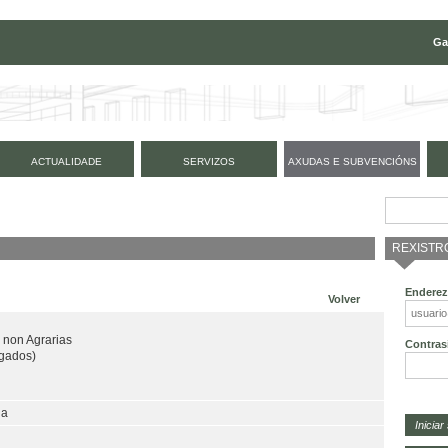
Ga
ACTUALIDADE
SERVIZOS
AXUDAS E SUBVENCIÓNS
REXISTR
Enderez
Volver
 non Agrarias
Contras
gados)
ia