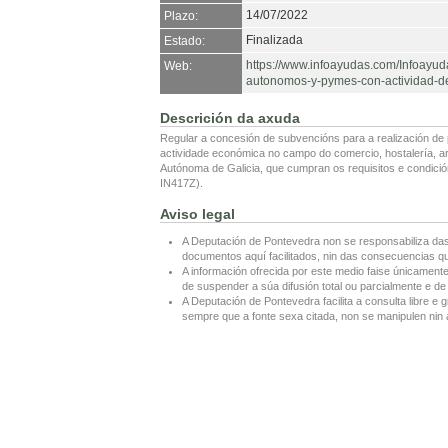
14/07/2022
Plazo:
Finalizada
Estado:
https://www.infoayudas.com/Infoayud
Web:
autonomos-y-pymes-con-actividad-de-
Descrición da axuda
Regular a concesión de subvencións para a realización de
actividade económica no campo do comercio, hostalería, art
Autónoma de Galicia, que cumpran os requisitos e condició
IN417Z).
Aviso legal
A Deputación de Pontevedra non se responsabiliza das
documentos aquí facilitados, nin das consecuencias que
A información ofrecida por este medio faise únicamente
de suspender a súa difusión total ou parcialmente e de 
A Deputación de Pontevedra facilita a consulta libre e g
sempre que a fonte sexa citada, non se manipulen nin a