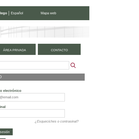
lego
Español
Mapa web
ÁREA PRIVADA
CONTACTO
O
o electrónico
inal
¿Esqueciches o contrasinal?