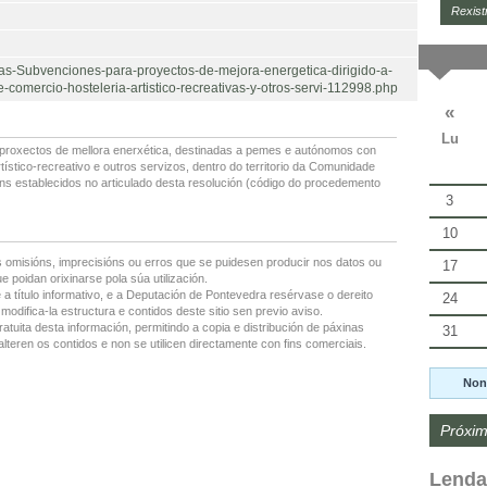
Rexist
as-Subvenciones-para-proyectos-de-mejora-energetica-dirigido-a-
comercio-hosteleria-artistico-recreativas-y-otros-servi-112998.php
«
Lu
 proxectos de mellora enerxética, destinadas a pemes e autónomos con
ístico-recreativo e outros servizos, dentro do territorio da Comunidade
ns establecidos no articulado desta resolución (código do procedemento
3
10
 omisións, imprecisións ou erros que se puidesen producir nos datos ou
17
 poidan orixinarse pola súa utilización.
 a título informativo, e a Deputación de Pontevedra resérvase o dereito
24
modifica-la estructura e contidos deste sitio sen previo aviso.
ratuita desta información, permitindo a copia e distribución de páxinas
31
lteren os contidos e non se utilicen directamente con fins comerciais.
Non
Próxim
Lenda