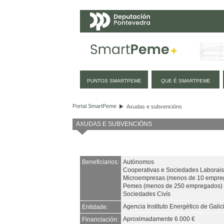
Navegación
PUNTOS SMARTPEME
QUE É SMARTPEME
Axudas e subvencións
Portal SmartPeme
Axudas e subvencións
AXUDAS E SUBVENCIÓNS
Beneficiarios:
Autónomos
Cooperativas e Sociedades Laborais
Microempresas (menos de 10 empre
Pemes (menos de 250 empregados)
Sociedades Civís
Agencia Instituto Energético de Galic
Entidade:
Aproximadamente 6.000 €
Financiación: