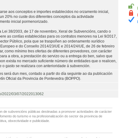
arse aos conceptos e importes establecidos no orzamento inicial,
n 20% no custe dos diferentes conceptos da actividade
mento inicial pormenorizado.
 da Lei 38/2003, de 17 de novembro, Xeral de Subvencións, cando o
ere as contías establecidas para os contratos menores na Lei 9/2017,
ector Público, pola que se traspoñen ao ordenamento xurídico
 Europeo e do Consello 2014/23/UE e 2014/24/UE, de 26 de febreiro
tar, como mínimo tres ofertas de diferentes provedores, con carácter
ara a obra, a prestación do servizo ou a entrega do ben, salvo que
 non exista no mercado suficiente número de entidades que o realicen,
e o gasto se realizara con anterioridade á subvención.
es será dun mes, contado a partir do día seguinte ao da publicación
etín Oficial da Provincia de Pontevedra (BOPPO).
ppo/2022/03/07/2022013062
ón de subvencións públicas destinadas a promover actividades de carácter
 fomento do turismo e na profesionalización do sector da provincia de
iva, obxectividade e publicidade.