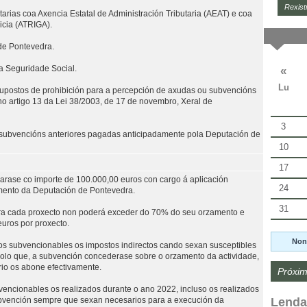
Rexist
tarias coa Axencia Estatal de Administración Tributaria (AEAT) e coa
icia (ATRIGA).
de Pontevedra.
«
a Seguridade Social.
Lu
upostos de prohibición para a percepción de axudas ou subvencións
no artigo 13 da Lei 38/2003, de 17 de novembro, Xeral de
3
 subvencións anteriores pagadas anticipadamente pola Deputación de
10
17
arase co importe de 100.000,00 euros con cargo á aplicación
24
mento da Deputación de Pontevedra.
31
ra cada proxecto non poderá exceder do 70% do seu orzamento e
uros por proxecto.
Non
s subvencionables os impostos indirectos cando sexan susceptibles
olo que, a subvención concederase sobre o orzamento da actividade,
ario os abone efectivamente.
Próxim
vencionables os realizados durante o ano 2022, incluso os realizados
Lenda
ubvención sempre que sexan necesarios para a execución da