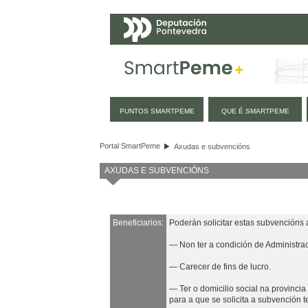
Navegación
PUNTOS SMARTPEME
QUE É SMARTPEME
Axudas e subvencións
Portal SmartPeme
Axudas e subvencións
AXUDAS E SUBVENCIÓNS
Beneficiarios:
Poderán solicitar estas subvencións 
— Non ter a condición de Administrac
— Carecer de fins de lucro.
— Ter o domicilio social na provinci
para a que se solicita a subvención t