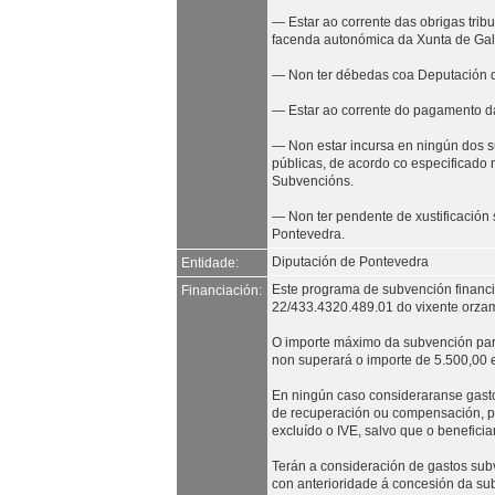
— Estar ao corrente das obrigas tribu
facenda autonómica da Xunta de Gal
— Non ter débedas coa Deputación 
— Estar ao corrente do pagamento d
— Non estar incursa en ningún dos s
públicas, de acordo co especificado 
Subvencións.
— Non ter pendente de xustificación
Pontevedra.
Diputación de Pontevedra
Entidade:
Este programa de subvención financi
Financiación:
22/433.4320.489.01 do vixente orza
O importe máximo da subvención pa
non superará o importe de 5.500,00 e
En ningún caso consideraranse gasto
de recuperación ou compensación, p
excluído o IVE, salvo que o benefici
Terán a consideración de gastos sub
con anterioridade á concesión da s