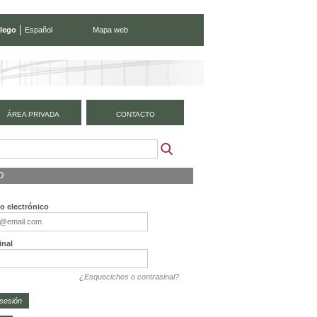
lego
Español
Mapa web
ÁREA PRIVADA
CONTACTO
O
o electrónico
inal
¿Esqueciches o contrasinal?