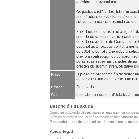
actividade subvencionada.
Os gastos xustificados deberán axust
aceptándose desviacións máximas du
subvencionada con respecto ao orza
En virtude do disposto no artigo 31
importe do gasto subvencionable sup
de 8 de novembro, de Contratos do S
español as Directivas do Parlamento
de 2014, o beneficiario deberá solici
previo á contracción do compromiso p
polas súas especiais características
presten ou subministren, ou salvo qu
O prazo de presentación de solicitud
Plazo:
da convocatoria e do extracto no Bol
Finalizada
Estado:
https://boppo.depo.gal/detalle/-/bo
Web:
Descrición da axuda
Constitúe o obxecto destas bases a regulación da concesi
turístico durante o ano 2022 coa finalidade de colaborar no
Pontevedra, segundo os principios de concorrencia competit
Aviso legal