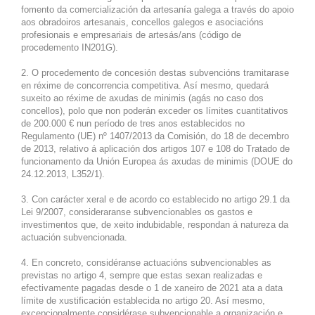
fomento da comercialización da artesanía galega a través do apoio
aos obradoiros artesanais, concellos galegos e asociacións
profesionais e empresariais de artesás/ans (código de
procedemento IN201G).
2. O procedemento de concesión destas subvencións tramitarase
en réxime de concorrencia competitiva. Así mesmo, quedará
suxeito ao réxime de axudas de minimis (agás no caso dos
concellos), polo que non poderán exceder os límites cuantitativos
de 200.000 € nun período de tres anos establecidos no
Regulamento (UE) nº 1407/2013 da Comisión, do 18 de decembro
de 2013, relativo á aplicación dos artigos 107 e 108 do Tratado de
funcionamento da Unión Europea ás axudas de minimis (DOUE do
24.12.2013, L352/1).
3. Con carácter xeral e de acordo co establecido no artigo 29.1 da
Lei 9/2007, consideraranse subvencionables os gastos e
investimentos que, de xeito indubidable, respondan á natureza da
actuación subvencionada.
4. En concreto, considéranse actuacións subvencionables as
previstas no artigo 4, sempre que estas sexan realizadas e
efectivamente pagadas desde o 1 de xaneiro de 2021 ata a data
límite de xustificación establecida no artigo 20. Así mesmo,
excepcionalmente considérase subvencionable a organización e