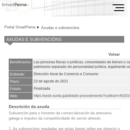
Axudas e subvencións
Portal SmartPeme
Axudas e subvencións
AXUDAS E SUBVENCIÓNS
Volver
Beneficiarios:
Las personas físicas o jurídicas, comunidades de bienes o c
patrimonio separado sin personalidad jurídica, legalmente co
Dirección Xeral de Comercio e Consumo
Entidade:
23 de agosto do 2021
Plazo:
Finalizada
Estado:
https://sede.xunta.gal/detalle-procedemento?codtram=I
Web:
Descrición da axuda
Subvención para o fomento da comercialización da artesanía
galega e impulso da competitividade do sector artesán.
1. As subvencións reguladas por estas bases teñen por obxecto o