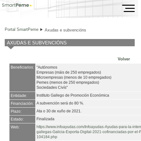
Axudas e subvencións
Portal SmartPeme
Axudas e subvencións
AXUDAS E SUBVENCIÓNS
Volver
Beneficiarios:
"Autónomos
Empresas (máis de 250 empregados)
Microempresas (menos de 10 empregados)
Pemes (menos de 250 empregados)
Sociedades Civís"
Instituto Gallego de Promoción Económica
Entidade:
A subvención será do 80 %.
Financiación:
Ata o 30 de xuño de 2021.
Plazo:
Finalizada
Estado:
https://www.infoayudas.com/Infoayudas-Ayudas-para-la-inter
Web:
gallegas-Galicia-Exporta-Digital-2021-cofinanciadas-por-e
104184.php