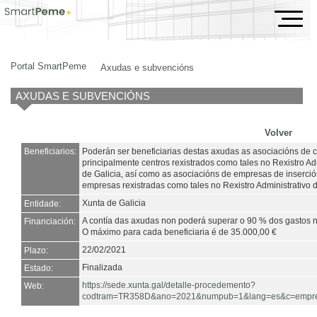
Axudas e subvencións
Portal SmartPeme
Axudas e subvencións
AXUDAS E SUBVENCIÓNS
Volver
Beneficiarios:
Poderán ser beneficiarias destas axudas as asociacións de 
principalmente centros rexistrados como tales no Rexistro A
de Galicia, así como as asociacións de empresas de inserció
empresas rexistradas como tales no Rexistro Administrativo 
Xunta de Galicia
Entidade:
A contía das axudas non poderá superar o 90 % dos gastos ne
Financiación:
O máximo para cada beneficiaria é de 35.000,00 €
22/02/2021
Plazo:
Finalizada
Estado:
https://sede.xunta.gal/detalle-procedemento?
Web:
codtram=TR358D&ano=2021&numpub=1&lang=es&c=empresa