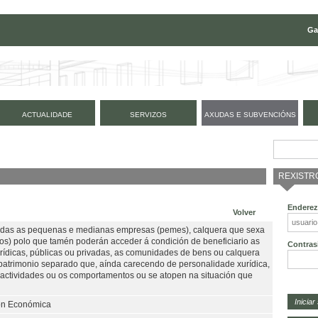
Ga
ACTUALIDADE
SERVIZOS
AXUDAS E SUBVENCIÓNS
REXISTR
Enderez
Volver
xudas as pequenas e medianas empresas (pemes), calquera que sexa
mos) polo que tamén poderán acceder á condición de beneficiario as
Contras
urídicas, públicas ou privadas, as comunidades de bens ou calquera
patrimonio separado que, aínda carecendo de personalidade xurídica,
s actividades ou os comportamentos ou se atopen na situación que
ión Económica