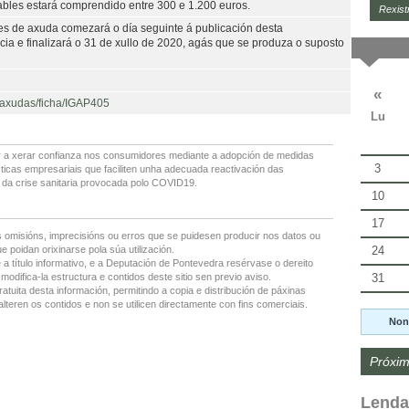
bles estará comprendido entre 300 e 1.200 euros.
Rexist
des de axuda comezará o día seguinte á publicación desta
icia e finalizará o 31 de xullo de 2020, agás que se produza o suposto
«
e-axudas/ficha/IGAP405
Lu
r a xerar confianza nos consumidores mediante a adopción de medidas
3
ticas empresariais que faciliten unha adecuada reactivación das
da crise sanitaria provocada polo COVID19.
10
17
 omisións, imprecisións ou erros que se puidesen producir nos datos ou
24
 poidan orixinarse pola súa utilización.
 a título informativo, e a Deputación de Pontevedra resérvase o dereito
31
modifica-la estructura e contidos deste sitio sen previo aviso.
ratuita desta información, permitindo a copia e distribución de páxinas
lteren os contidos e non se utilicen directamente con fins comerciais.
Non
Próxim
Lenda