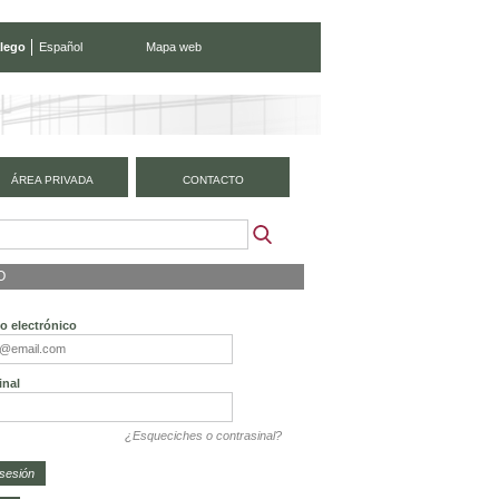
lego
Español
Mapa web
ÁREA PRIVADA
CONTACTO
O
o electrónico
inal
¿Esqueciches o contrasinal?