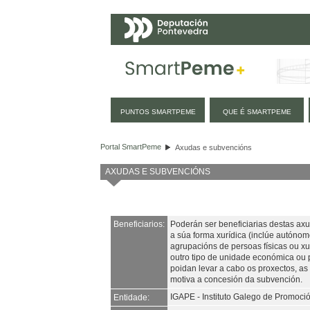
Navegación
PUNTOS SMARTPEME
QUE É SMARTPEME
Axudas e subvencións
Portal SmartPeme
Axudas e subvencións
AXUDAS E SUBVENCIÓNS
Beneficiarios:
Poderán ser beneficiarias destas a
a súa forma xurídica (inclúe autóno
agrupacións de persoas físicas ou x
outro tipo de unidade económica ou 
poidan levar a cabo os proxectos, a
motiva a concesión da subvención.
IGAPE - Instituto Galego de Promoc
Entidade: