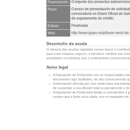
O importe dos proxectos subvenciona
Financiación:
O prazo de presentación de solicitu
Plazo:
convocatoria no Diario Oficial de Gal
de esgotamento do crédito.
Finalizada
Estado:
http://www.igape.es/gl/base-xeral-d
Web:
Descrición da axuda
O obxecto das axudas reguladas nestas bases é contribuí
para crear espazos seguros, e introducir cambios nas prác
actividades económicas tras o confinamento consecuencia 
Aviso legal
A Deputación de Pontevedra non se responsabiliza das
documentos aquí facilitados, nin das consecuencias que
A información ofrecida por este medio faise únicamente
de suspender a súa difusión total ou parcialmente e de 
A Deputación de Pontevedra facilita a consulta libre e g
sempre que a fonte sexa citada, non se manipulen nin a