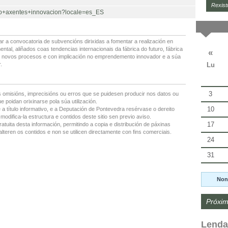
Rexist
istro+axentes+innovacion?locale=es_ES
r a convocatoria de subvencións dirixidas a fomentar a realización en
al, aliñados coas tendencias internacionais da fábrica do futuro, fábrica
«
s ou novos procesos e con implicación no emprendemento innovador e a súa
Lu
.
3
 omisións, imprecisións ou erros que se puidesen producir nos datos ou
 poidan orixinarse pola súa utilización.
10
 a título informativo, e a Deputación de Pontevedra resérvase o dereito
modifica-la estructura e contidos deste sitio sen previo aviso.
17
ratuita desta información, permitindo a copia e distribución de páxinas
lteren os contidos e non se utilicen directamente con fins comerciais.
24
31
Non
Próxim
Lenda