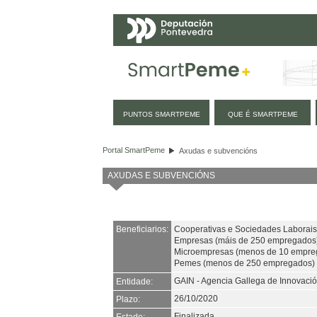
Navegación
PUNTOS SMARTPEME
QUE É SMARTPEME
Axudas e subvencións
Portal SmartPeme
Axudas e subvencións
AXUDAS E SUBVENCIÓNS
Beneficiarios:
Cooperativas e Sociedades Laborais
Empresas (máis de 250 empregados
Microempresas (menos de 10 empre
Pemes (menos de 250 empregados)
GAIN - Agencia Gallega de Innovaci
Entidade:
26/10/2020
Plazo:
Finalizada