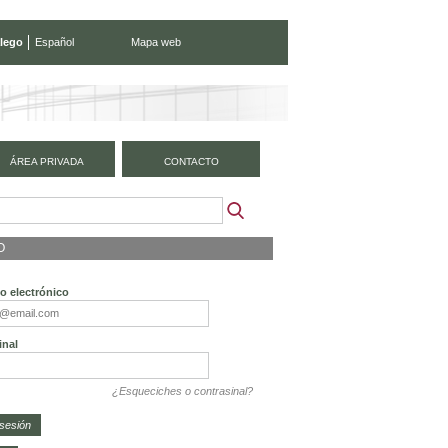
lego
Español
Mapa web
ÁREA PRIVADA
CONTACTO
O
o electrónico
inal
¿Esqueciches o contrasinal?