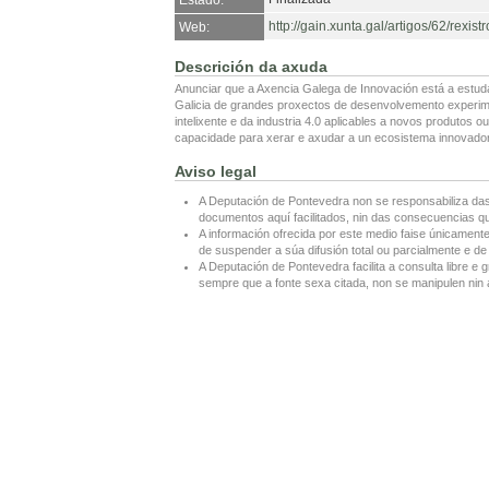
Estado:
http://gain.xunta.gal/artigos/62/rex
Web:
Descrición da axuda
Anunciar que a Axencia Galega de Innovación está a estuda
Galicia de grandes proxectos de desenvolvemento experiment
intelixente e da industria 4.0 aplicables a novos produto
capacidade para xerar e axudar a un ecosistema innovador
Aviso legal
A Deputación de Pontevedra non se responsabiliza das
documentos aquí facilitados, nin das consecuencias que
A información ofrecida por este medio faise únicamente
de suspender a súa difusión total ou parcialmente e de 
A Deputación de Pontevedra facilita a consulta libre e g
sempre que a fonte sexa citada, non se manipulen nin a