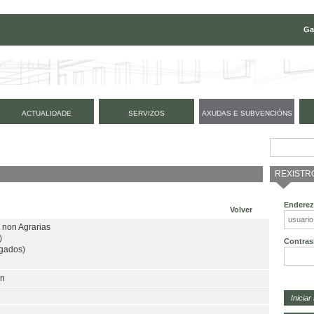
Ga
ACTUALIDADE
SERVIZOS
AXUDAS E SUBVENCIÓNS
REXISTR
Enderez
Volver
 non Agrarias
)
Contras
gados)
ón