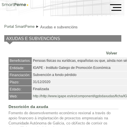
Axudas e subvencións
Portal SmartPeme
Axudas e subvencións
AXUDAS E SUBVENCIÓNS
Volver
Beneficiarios:
Persoas físicas ou xurídicas, españolas ou que, aínda non s
IGAPE - Instituto Galego de Promoción Económica
Entidade:
Subvención a fondo pérdido
Financiación:
31/12/2020
Plazo:
Finalizada
Estado:
http://http://www.igape.es/es/component/igpbdaxudas/ficha/
Web:
Descrición da axuda
Fomento do desenvolvemento económico rexional a través do
apoio financero á implantación de proxectos empresariais na
Comunidade Autónoma de Galicia, co obXecto de corrixir os