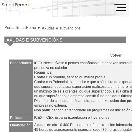
Axudas e subvencións
Portal SmartPeme
Axudas e subvencións
AXUDAS E SUBVENCIÓNS
Volver
Beneficiarios:
ICEX Next diríxese a pemes españolas que desexen internaci
presenza no exterior.
Requisitos:
Contar cun produto, servizo ou marca propia.
Contar con Potencial exportador e que a súa cifra de export
que superándoo, a súa exportación realícese a un número m
un máximo de seis clientes; ou que superándoo, a súa cifra d
ou que superándoo, a empresa constituíuse nos dous último
Dispoñer de capacidade financeira para a execución dun pro
empresa no exterior.
Non participar con anterioridade en programas de iniciación 
ICEX - ICEX España Exportación e Inversiones
Entidade:
Axudas de ata 10.400 Euros para a túa proxección internacio
Financiación:
45 horas de asesoramento especializado (30 horas obrigatori