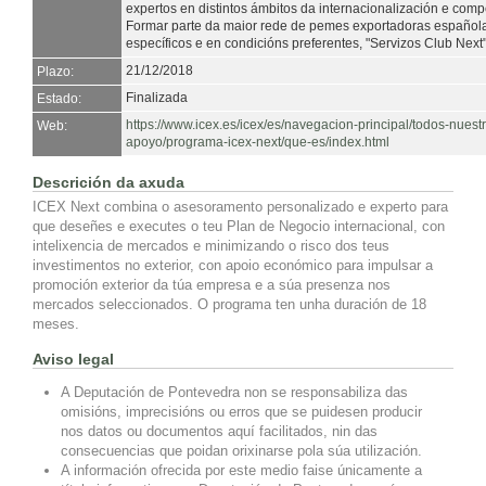
expertos en distintos ámbitos da internacionalización e compet
Formar parte da maior rede de pemes exportadoras españolas
específicos e en condicións preferentes, "Servizos Club Next"
21/12/2018
Plazo:
Finalizada
Estado:
https://www.icex.es/icex/es/navegacion-principal/todos-nuest
Web:
apoyo/programa-icex-next/que-es/index.html
Descrición da axuda
ICEX Next combina o asesoramento personalizado e experto para
que deseñes e executes o teu Plan de Negocio internacional, con
intelixencia de mercados e minimizando o risco dos teus
investimentos no exterior, con apoio económico para impulsar a
promoción exterior da túa empresa e a súa presenza nos
mercados seleccionados. O programa ten unha duración de 18
meses.
Aviso legal
A Deputación de Pontevedra non se responsabiliza das
omisións, imprecisións ou erros que se puidesen producir
nos datos ou documentos aquí facilitados, nin das
consecuencias que poidan orixinarse pola súa utilización.
A información ofrecida por este medio faise únicamente a