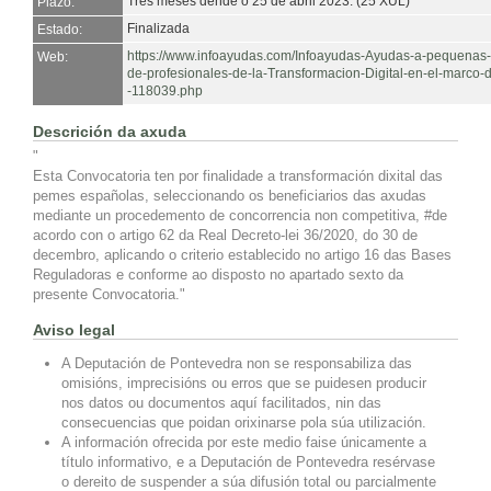
Tres meses dende o 25 de abril 2023. (25 XUL)
Plazo:
Finalizada
Estado:
https://www.infoayudas.com/Infoayudas-Ayudas-a-pequenas-
Web:
de-profesionales-de-la-Transformacion-Digital-en-el-marco
-118039.php
Descrición da axuda
"
Esta Convocatoria ten por finalidade a transformación dixital das
pemes españolas, seleccionando os beneficiarios das axudas
mediante un procedemento de concorrencia non competitiva, #de
acordo con o artigo 62 da Real Decreto-lei 36/2020, do 30 de
decembro, aplicando o criterio establecido no artigo 16 das Bases
Reguladoras e conforme ao disposto no apartado sexto da
presente Convocatoria."
Aviso legal
A Deputación de Pontevedra non se responsabiliza das
omisións, imprecisións ou erros que se puidesen producir
nos datos ou documentos aquí facilitados, nin das
consecuencias que poidan orixinarse pola súa utilización.
A información ofrecida por este medio faise únicamente a
título informativo, e a Deputación de Pontevedra resérvase
o dereito de suspender a súa difusión total ou parcialmente