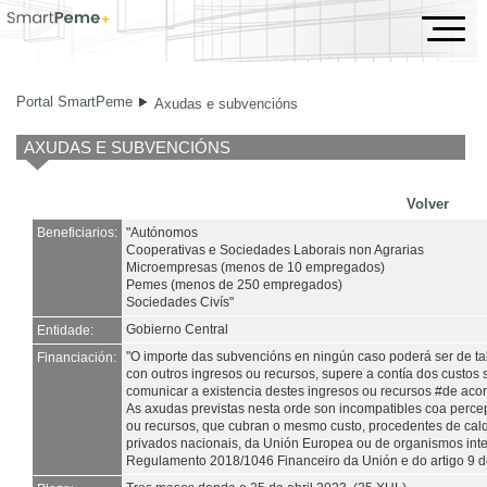
Axudas e subvencións
Portal SmartPeme
Axudas e subvencións
AXUDAS E SUBVENCIÓNS
Volver
Beneficiarios:
"Autónomos
Cooperativas e Sociedades Laborais non Agrarias
Microempresas (menos de 10 empregados)
Pemes (menos de 250 empregados)
Sociedades Civís"
Gobierno Central
Entidade:
"O importe das subvencións en ningún caso poderá ser de tal
Financiación:
con outros ingresos ou recursos, supere a contía dos custos
comunicar a existencia destes ingresos ou recursos #de acord
As axudas previstas nesta orde son incompatibles coa perce
ou recursos, que cubran o mesmo custo, procedentes de calq
privados nacionais, da Unión Europea ou de organismos inter
Regulamento 2018/1046 Financeiro da Unión e do artigo 9 