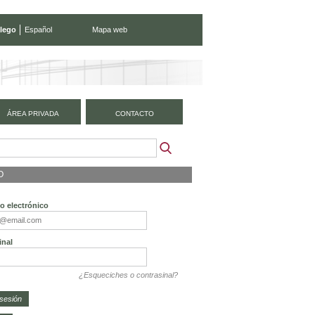
lego
Español
Mapa web
ÁREA PRIVADA
CONTACTO
O
o electrónico
inal
¿Esqueciches o contrasinal?