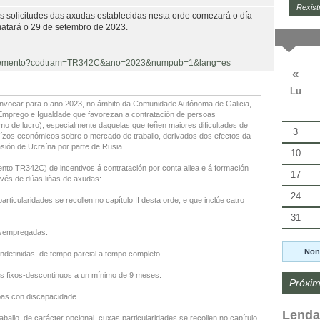
Rexist
s solicitudes das axudas establecidas nesta orde comezará o día
matará o 29 de setembro de 2023.
rocedemento?codtram=TR342C&ano=2023&numpub=1&lang=es
«
Lu
convocar para o ano 2023, no ámbito da Comunidade Autónoma de Galicia,
Emprego e Igualdade que favorezan a contratación de persoas
o de lucro), especialmente daquelas que teñen maiores dificultades de
3
exuízos económicos sobre o mercado de traballo, derivados dos efectos da
ión de Ucraína por parte de Rusia.
10
nto TR342C) de incentivos á contratación por conta allea e á formación
17
ravés de dúas liñas de axudas:
24
particularidades se recollen no capítulo II desta orde, e que inclúe catro
31
desempregadas.
Non
ndefinidas, de tempo parcial a tempo completo.
os fixos-descontinuos a un mínimo de 9 meses.
Próxim
oas con discapacidade.
Lenda
raballo, de carácter opcional, cuxas particularidades se recollen no capítulo