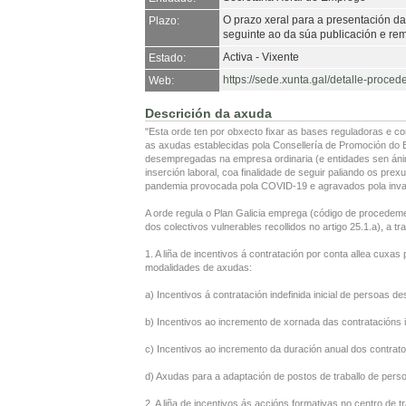
O prazo xeral para a presentación da
Plazo:
seguinte ao da súa publicación e re
Activa - Vixente
Estado:
https://sede.xunta.gal/detalle-p
Web:
Descrición da axuda
"Esta orde ten por obxecto fixar as bases reguladoras e 
as axudas establecidas pola Consellería de Promoción do 
desempregadas na empresa ordinaria (e entidades sen ánim
inserción laboral, coa finalidade de seguir paliando os pr
pandemia provocada pola COVID-19 e agravados pola invas
A orde regula o Plan Galicia emprega (código de procedeme
dos colectivos vulnerables recollidos no artigo 25.1.a), a t
1. A liña de incentivos á contratación por conta allea cuxas 
modalidades de axudas:
a) Incentivos á contratación indefinida inicial de persoas 
b) Incentivos ao incremento de xornada das contratacións i
c) Incentivos ao incremento da duración anual dos contrat
d) Axudas para a adaptación de postos de traballo de pers
2. A liña de incentivos ás accións formativas no centro de t