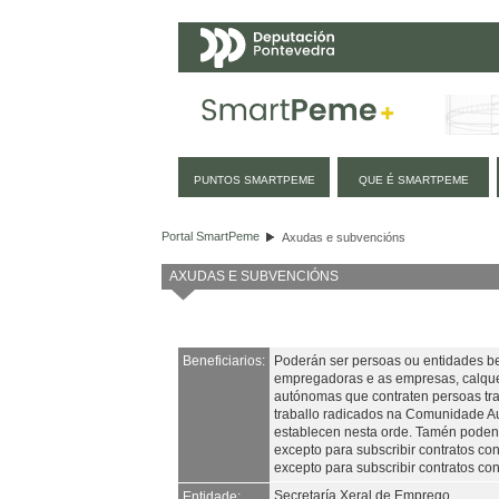
Navegación
PUNTOS SMARTPEME
QUE É SMARTPEME
Axudas e subvencións
Portal SmartPeme
Axudas e subvencións
AXUDAS E SUBVENCIÓNS
Beneficiarios:
Poderán ser persoas ou entidades ben
empregadoras e as empresas, calquer
autónomas que contraten persoas trab
traballo radicados na Comunidade Au
establecen nesta orde. Tamén poden 
excepto para subscribir contratos co
excepto para subscribir contratos con
Secretaría Xeral de Emprego
Entidade: