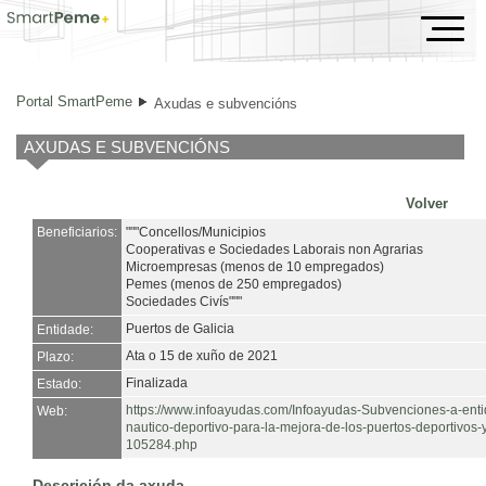
Axudas e subvencións
Portal SmartPeme
Axudas e subvencións
AXUDAS E SUBVENCIÓNS
Volver
Beneficiarios:
"""Concellos/Municipios
Cooperativas e Sociedades Laborais non Agrarias
Microempresas (menos de 10 empregados)
Pemes (menos de 250 empregados)
Sociedades Civís"""
Puertos de Galicia
Entidade:
Ata o 15 de xuño de 2021
Plazo:
Finalizada
Estado:
https://www.infoayudas.com/Infoayudas-Subvenciones-a-enti
Web:
nautico-deportivo-para-la-mejora-de-los-puertos-deportivos-
105284.php
Descrición da axuda