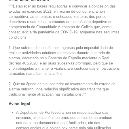
"""Establecer as bases reguladoras e convocar a concesión das
axudas no exercicio 2021, en réxime de concorrencia non
competitiva, ás empresas e entidades xestoras dos portos
deportivos e das zonas portuarias de uso náutico-deportivo de
competencia da Comunidade Autónoma de Galicia que, como
consecuencia da pandemia da COVID-19, atópense nas seguintes
condicións:
1. Que sufriron diminución nos ingresos pola imposibilidade de
realizar actividades náuticas recreativas durante o estado de
alarma, decretado polo Goberno de España mediante o Real
decreto 463/2020, e as súas sucesivas prórrogas, pero que se
viron obrigadas a manter a vixilancia e custodia das embarcacións
atracadas nas súas instalacións.
2. Que na época estival posterior ao levantamento do estado de
alarma sufriron unha redución significativa dos tránsitos que
tradicionalmente atracaban nas instalacións."""
Aviso legal
A Deputación de Pontevedra non se responsabiliza das
omisións, imprecisións ou erros que se puidesen producir
nos datos ou documentos aquí facilitados, nin das
consecuencias que poidan orixinarse pola súa utilización.