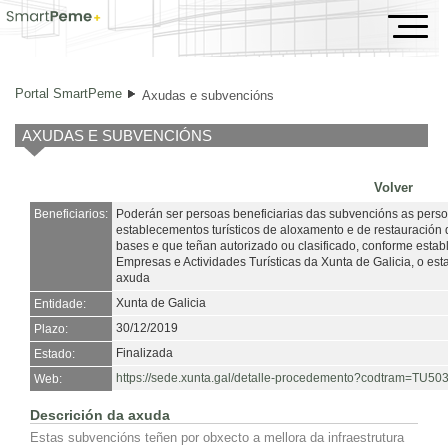
Axudas e subvencións
Portal SmartPeme
Axudas e subvencións
AXUDAS E SUBVENCIÓNS
Volver
Beneficiarios:
Poderán ser persoas beneficiarias das subvencións as persoas
establecementos turísticos de aloxamento e de restauración 
bases e que teñan autorizado ou clasificado, conforme establ
Empresas e Actividades Turísticas da Xunta de Galicia, o esta
axuda
Xunta de Galicia
Entidade:
30/12/2019
Plazo:
Finalizada
Estado:
https://sede.xunta.gal/detalle-procedemento?codtram=T
Web:
Descrición da axuda
Estas subvencións teñen por obxecto a mellora da infraestrutura