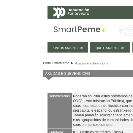
Navegación
PUNTOS SMARTPEME
QUE É SMARTPEME
Axudas e subvencións
Portal SmartPeme
Axudas e subvencións
AXUDAS E SUBVENCIÓNS
Beneficiarios:
Poderán solicitar estes préstamos o
ONG' s, Administración Pública), que
súas necesidades de liquidez con ind
seu capital é español ou estranxeiro.
Tamén poderán solicitar financiament
e as agrupacións de comunidades de p
seus elementos comúns.
ICO (Instituto de crédito Oficial)
Entidade: