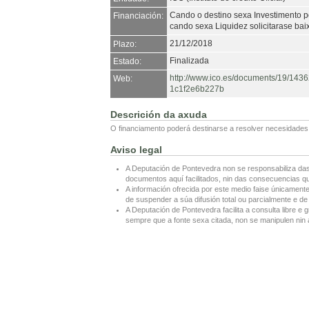
Cando o destino sexa Investimento p
Financiación:
cando sexa Liquidez solicitarase bai
21/12/2018
Plazo:
Finalizada
Estado:
http://www.ico.es/documents/19/1
Web:
1c1f2e6b227b
Descrición da axuda
O financiamento poderá destinarse a resolver necesidades de
Aviso legal
A Deputación de Pontevedra non se responsabiliza das
documentos aquí facilitados, nin das consecuencias que
A información ofrecida por este medio faise únicamente
de suspender a súa difusión total ou parcialmente e de 
A Deputación de Pontevedra facilita a consulta libre e g
sempre que a fonte sexa citada, non se manipulen nin a