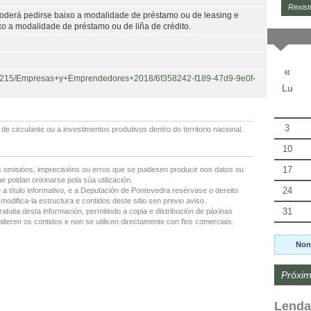
Rexist
oderá pedirse baixo a modalidade de préstamo ou de leasing e
xo a modalidade de préstamo ou de liña de crédito.
«
436215/Empresas+y+Emprendedores+2018/6f358242-f189-47d9-9e0f-
Lu
3
 circulante ou a investimentos produtivos dentro do territorio nacional.
10
17
 omisións, imprecisións ou erros que se puidesen producir nos datos ou
 poidan orixinarse pola súa utilización.
24
 a título informativo, e a Deputación de Pontevedra resérvase o dereito
modifica-la estructura e contidos deste sitio sen previo aviso.
31
ratuita desta información, permitindo a copia e distribución de páxinas
lteren os contidos e non se utilicen directamente con fins comerciais.
Non
Próxim
Lenda