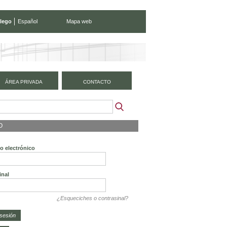
lego
Español
Mapa web
ÁREA PRIVADA
CONTACTO
O
o electrónico
inal
¿Esqueciches o contrasinal?