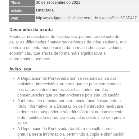
30 de septiembre do 2021
Plazo:
Finalizada
Estado:
http://www.igape.es/es/base-xeral-de-axudas/ficha/IGAP427
Web:
Descrición da axuda
Financiar necesidades de liquidez das pemes, co obxecto de
paliar as dificultades financeiras derivadas da crise sanitaria, nun
contexto de lenta recuperación da normalidade nas actividades
económicas, que afecta de forma máis significativa a
determinados sectores.
Aviso legal
A Deputación de Pontevedra non se responsabiliza das
omisións, imprecisións ou erros que se puidesen producir
nos datos ou documentos aquí facilitados, nin das
consecuencias que poidan orixinarse pola súa utilización.
A información ofrecida por este medio faise únicamente a
título informativo, e a Deputación de Pontevedra resérvase
o dereito de suspender a súa difusión total ou parcialmente
e de modifica-la estructura e contidos deste sitio sen previo
aviso.
A Deputación de Pontevedra facilita a consulta libre e
gratuita desta información, permitindo a copia e distribución