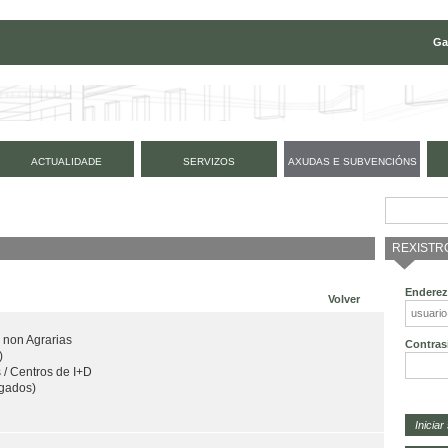
Ga
ACTUALIDADE
SERVIZOS
AXUDAS E SUBVENCIÓNS
REXISTR
Enderez
Volver
 non Agrarias
Contras
)
 / Centros de I+D
gados)