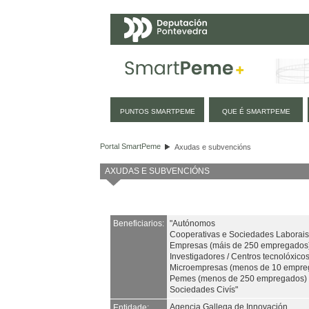
Navegación
PUNTOS SMARTPEME
QUE É SMARTPEME
Axudas e subvencións
Portal SmartPeme
Axudas e subvencións
AXUDAS E SUBVENCIÓNS
Beneficiarios:
"Autónomos
Cooperativas e Sociedades Laborais
Empresas (máis de 250 empregados
Investigadores / Centros tecnolóxicos
Microempresas (menos de 10 empre
Pemes (menos de 250 empregados)
Sociedades Civís"
Agencia Gallega de Innovación
Entidade: