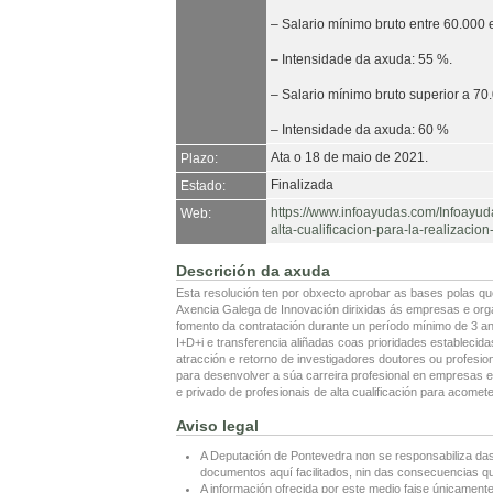
– Salario mínimo bruto entre 60.000
– Intensidade da axuda: 55 %.
– Salario mínimo bruto superior a 70
– Intensidade da axuda: 60 %
Ata o 18 de maio de 2021.
Plazo:
Finalizada
Estado:
https://www.infoayudas.com/Infoayud
Web:
alta-cualificacion-para-la-realizaci
Descrición da axuda
Esta resolución ten por obxecto aprobar as bases polas q
Axencia Galega de Innovación dirixidas ás empresas e orga
fomento da contratación durante un período mínimo de 3 anos
I+D+i e transferencia aliñadas coas prioridades establecid
atracción e retorno de investigadores doutores ou profesion
para desenvolver a súa carreira profesional en empresas e
e privado de profesionais de alta cualificación para acomet
Aviso legal
A Deputación de Pontevedra non se responsabiliza das
documentos aquí facilitados, nin das consecuencias que
A información ofrecida por este medio faise únicamente