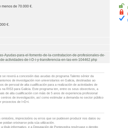
 e menos de 70.000 €.
.000 €.
as-Ayudas-para-el-fomento-de-la-contratacion-de-profesionales-de-
on-de-actividades-de-I-D-i-y-transferencia-en-las-em-104462.php
ue se rexerá a concesión das axudas do programa Talento sénior da
nismos de investigación non universitarios en Galicia, destinadas ao
 de persoal de alta cualificación para a realización de actividades de
as na RIS3 para Galicia. Este programa ten, entre os seus obxectivos, a
ais de alta cualificación con máis de 5 anos de experiencia profesional
 centros de investigación, así como estimular a demanda no sector público
er proxectos de I+D+i.
 omisións, imprecisións ou erros que se puidesen producir nos datos ou
 poidan orixinarse pola súa utilización.
 a título informativo, e a Deputación de Pontevedra resérvase o dereito