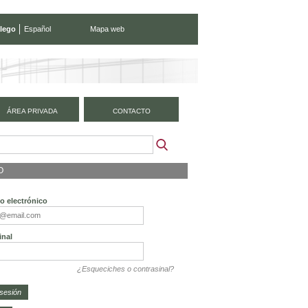
lego
Español
Mapa web
ÁREA PRIVADA
CONTACTO
O
o electrónico
inal
¿Esqueciches o contrasinal?