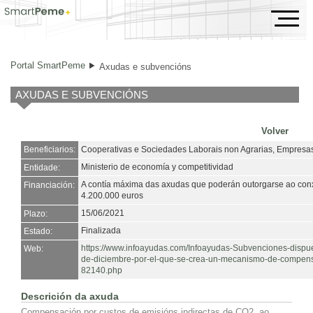
Axudas e subvencións
Portal SmartPeme
Axudas e subvencións
AXUDAS E SUBVENCIÓNS
Volver
Beneficiarios:
Cooperativas e Sociedades Laborais non Agrarias, Empresa
Ministerio de economía y competitividad
Entidade:
A contía máxima das axudas que poderán outorgarse ao conxu
Financiación:
4.200.000 euros
15/06/2021
Plazo:
Finalizada
Estado:
https://www.infoayudas.com/Infoayudas-Subvenciones-dispu
Web:
de-diciembre-por-el-que-se-crea-un-mecanismo-de-compensa
82140.php
Descrición da axuda
Compensación por custos de emisións indirectas de CO2, ao