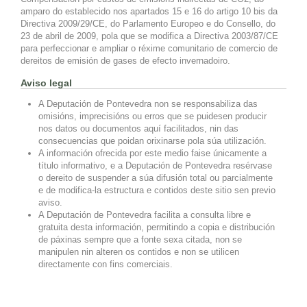
amparo do establecido nos apartados 15 e 16 do artigo 10 bis da
Directiva 2009/29/CE, do Parlamento Europeo e do Consello, do
23 de abril de 2009, pola que se modifica a Directiva 2003/87/CE
para perfeccionar e ampliar o réxime comunitario de comercio de
dereitos de emisión de gases de efecto invernadoiro.
Aviso legal
A Deputación de Pontevedra non se responsabiliza das
omisións, imprecisións ou erros que se puidesen producir
nos datos ou documentos aquí facilitados, nin das
consecuencias que poidan orixinarse pola súa utilización.
A información ofrecida por este medio faise únicamente a
título informativo, e a Deputación de Pontevedra resérvase
o dereito de suspender a súa difusión total ou parcialmente
e de modifica-la estructura e contidos deste sitio sen previo
aviso.
A Deputación de Pontevedra facilita a consulta libre e
gratuita desta información, permitindo a copia e distribución
de páxinas sempre que a fonte sexa citada, non se
manipulen nin alteren os contidos e non se utilicen
directamente con fins comerciais.