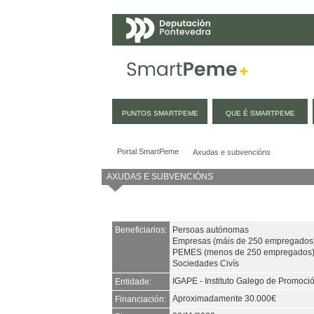
Navegación
PUNTOS SMARTPEME
QUE É SMARTPEME
Axudas e subvencións
Portal SmartPeme
Axudas e subvencións
AXUDAS E SUBVENCIÓNS
Beneficiarios:
Persoas autónomas
Empresas (máis de 250 empregados
PEMES (menos de 250 empregados
Sociedades Civís
IGAPE - Instituto Galego de Promoc
Entidade:
Aproximadamente 30.000€
Financiación: