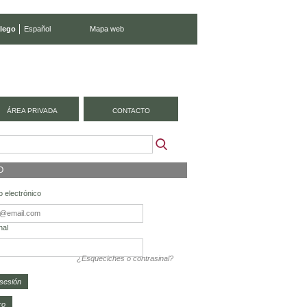
lego
Español
Mapa web
ÁREA PRIVADA
CONTACTO
O
 electrónico
nal
¿Esqueciches o contrasinal?
ro