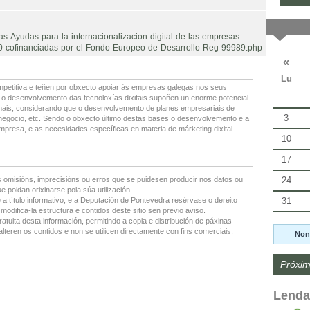
as-Ayudas-para-la-internacionalizacion-digital-de-las-empresas-
020-cofinanciadas-por-el-Fondo-Europeo-de-Desarrollo-Reg-99989.php
«
Lu
etitiva e teñen por obxecto apoiar ás empresas galegas nos seus
ue o desenvolvemento das tecnoloxías dixitais supoñen un enorme potencial
onais, considerando que o desenvolvemento de planes empresariais de
3
de negocio, etc. Sendo o obxecto último destas bases o desenvolvemento e a
empresa, e as necesidades específicas en materia de márketing dixital
10
17
24
 omisións, imprecisións ou erros que se puidesen producir nos datos ou
 poidan orixinarse pola súa utilización.
31
 a título informativo, e a Deputación de Pontevedra resérvase o dereito
modifica-la estructura e contidos deste sitio sen previo aviso.
ratuita desta información, permitindo a copia e distribución de páxinas
lteren os contidos e non se utilicen directamente con fins comerciais.
Non
Próxim
Lenda