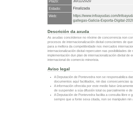
30/11/2020
Plazo:
Finalizada
Estado:
https://www.infoayudas.com/Infoayud
Web:
gallegas-Galicia-Exporta-Digital-2
Descrición da axuda
As axudas concédense no réxime de concorrencia non comp
procesos de internacionalización dixital conscientes de q
para a mellora da competitividade nos mercados internaci
internacionalización dixital repercuten nas posibilidades 
implementación dun plan de internacionalización dixital de 
internacional do comercio minorista.
Aviso legal
A Deputación de Pontevedra non se responsabiliza das
documentos aquí facilitados, nin das consecuencias que
A información ofrecida por este medio faise únicamente
de suspender a súa difusión total ou parcialmente e de 
A Deputación de Pontevedra facilita a consulta libre e g
sempre que a fonte sexa citada, non se manipulen nin a