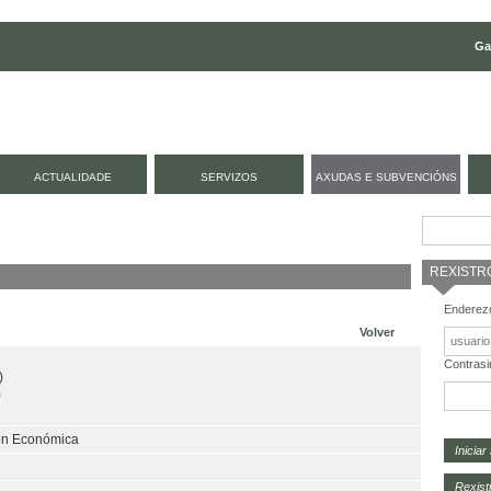
Ga
ACTUALIDADE
SERVIZOS
AXUDAS E SUBVENCIÓNS
REXISTR
Enderezo
Volver
Contrasi
)
)
ión Económica
Rexist