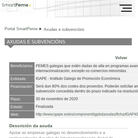
Axudas e subvencións
Portal SmartPeme
Axudas e subvencións
AXUDAS E SUBVENCIÓNS
Volver
Beneficiarios:
PEMES galegas que estén dadas de alta en programas avan
internacionalización, excepto os comercios minoristas.
IGAPE - Instituto Galego de Promoción Económica
Entidade:
Será dun 80% dos costes dos proxectos. Poderán solicitar an
Financiación:
subvención concedida dentro do prazo indicado na resolució
30 de novembro de 2020
Plazo:
Finalizada
Estado:
http://www.igape.es/es/component/igpbdaxudas/ficha/IGAP4
Web:
Descrición da axuda
Apoiar as empresas galegas no desenvolvemento e a