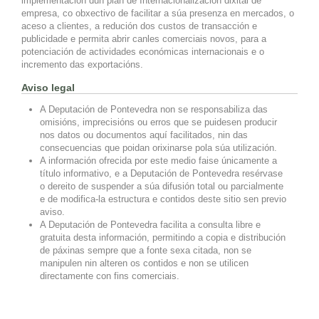
implementación dun plan de Internacionalización dixital de
empresa, co obxectivo de facilitar a súa presenza en mercados, o
aceso a clientes, a redución dos custos de transacción e
publicidade e permita abrir canles comerciais novos, para a
potenciación de actividades económicas internacionais e o
incremento das exportacións.
Aviso legal
A Deputación de Pontevedra non se responsabiliza das
omisións, imprecisións ou erros que se puidesen producir
nos datos ou documentos aquí facilitados, nin das
consecuencias que poidan orixinarse pola súa utilización.
A información ofrecida por este medio faise únicamente a
título informativo, e a Deputación de Pontevedra resérvase
o dereito de suspender a súa difusión total ou parcialmente
e de modifica-la estructura e contidos deste sitio sen previo
aviso.
A Deputación de Pontevedra facilita a consulta libre e
gratuita desta información, permitindo a copia e distribución
de páxinas sempre que a fonte sexa citada, non se
manipulen nin alteren os contidos e non se utilicen
directamente con fins comerciais.