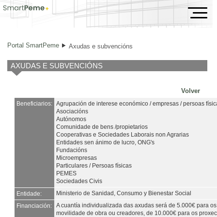
Axudas e subvencións
Portal SmartPeme
Axudas e subvencións
AXUDAS E SUBVENCIÓNS
Volver
Beneficiarios:
Agrupación de interese económico / empresas / persoas físic
Asociacións
Autónomos
Comunidade de bens /propietarios
Cooperativas e Sociedades Laborais non Agrarias
Entidades sen ánimo de lucro, ONG's
Fundacións
Microempresas
Particulares / Persoas físicas
PEMES
Sociedades Civis
Ministerio de Sanidad, Consumo y Bienestar Social
Entidade:
A cuantía individualizada das axudas será de 5.000€ para os
Financiación:
movilidade de obra ou creadores, de 10.000€ para os proxe