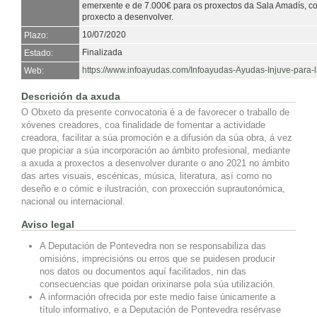
emerxente e de 7.000€ para os proxectos da Sala Amadís, c
proxecto a desenvolver.
10/07/2020
Plazo:
Finalizada
Estado:
https://www.infoayudas.com/Infoayudas-Ayudas-Injuve-para
Web:
Descrición da axuda
O Obxeto da presente convocatoria é a de favorecer o traballo de
xóvenes creadores, coa finalidade de fomentar a actividade
creadora, facilitar a súa promoción e a difusión da súa obra, á vez
que propiciar a súa incorporación ao ámbito profesional, mediante
a axuda a proxectos a desenvolver durante o ano 2021 no ámbito
das artes visuais, escénicas, música, literatura, así como no
deseño e o cómic e ilustración, con proxección suprautonómica,
nacional ou internacional.
Aviso legal
A Deputación de Pontevedra non se responsabiliza das
omisións, imprecisións ou erros que se puidesen producir
nos datos ou documentos aquí facilitados, nin das
consecuencias que poidan orixinarse pola súa utilización.
A información ofrecida por este medio faise únicamente a
título informativo, e a Deputación de Pontevedra resérvase